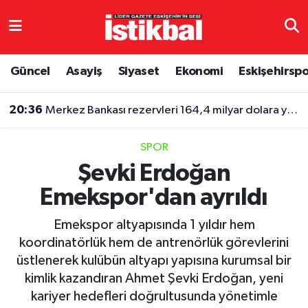
Eskişehirspor
Eskişehir Nöbetçi Eczaneler
Güncel
Asayiş
Siyaset
Ekonomi
Eskişehirsp
Güncel
Eskişehir Hava Durumu
20:36
Merkez Bankası rezervleri 164,4 milyar dolara yükseldi
Asayiş
Eskişehir Namaz Vakitleri
SPOR
Siyaset
Eskişehir Trafik Yoğunluk Haritası
Şevki Erdoğan
Emekspor'dan ayrıldı
Spor
TFF 3.Lig 4.Grup Puan Durumu ve Fikstür
Emekspor altyapısında 1 yıldır hem
Eğitim
Tüm Manşetler
koordinatörlük hem de antrenörlük görevlerini
üstlenerek kulübün altyapı yapısına kurumsal bir
Ekonomi
Son Dakika Haberleri
kimlik kazandıran Ahmet Şevki Erdoğan, yeni
kariyer hedefleri doğrultusunda yönetimle
Sağlık
Haber Arşivi