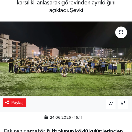
karşılıklı anlaşarak görevinden ayrıldığını
açıkladı.Şevki
Yaşam
Resmi ilanlar
Paylaş
-
+
A
A
24.06.2026 - 16:11
Eskişehir amatör futbolunun köklü kulüplerinden