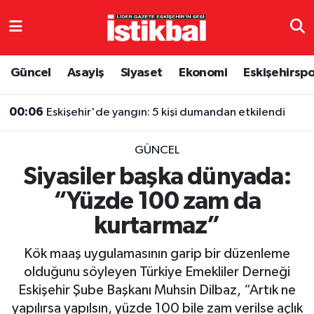
Eskişehirspor
Eskişehir Nöbetçi Eczaneler
Güncel
Asayiş
Siyaset
Ekonomi
Eskişehirsp
Güncel
Eskişehir Hava Durumu
00:06
Eskişehir'de yangın: 5 kişi dumandan etkilendi
Asayiş
Eskişehir Namaz Vakitleri
GÜNCEL
Siyaset
Eskişehir Trafik Yoğunluk Haritası
Siyasiler başka dünyada:
“Yüzde 100 zam da
Spor
TFF 3.Lig 4.Grup Puan Durumu ve Fikstür
kurtarmaz”
Eğitim
Tüm Manşetler
Kök maaş uygulamasının garip bir düzenleme
Ekonomi
Son Dakika Haberleri
olduğunu söyleyen Türkiye Emekliler Derneği
Eskişehir Şube Başkanı Muhsin Dilbaz, “Artık ne
Sağlık
Haber Arşivi
yapılırsa yapılsın, yüzde 100 bile zam verilse açlık