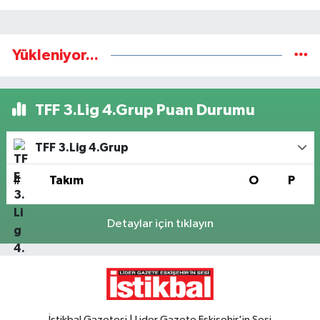
Yükleniyor...
TFF 3.Lig 4.Grup Puan Durumu
TFF 3.Lig 4.Grup
#
Takım
O
P
Detaylar için tıklayın
İstikbal Gazetesi | Lider Gazete Eskişehir'in Sesi