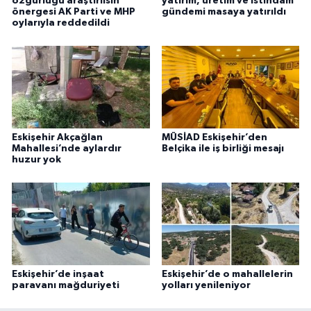
özgürlüğü araştırılsın”
yatırım, üretim ve istihdam
önergesi AK Parti ve MHP
gündemi masaya yatırıldı
oylarıyla reddedildi
Eskişehir Akçağlan
MÜSİAD Eskişehir’den
Mahallesi’nde aylardır
Belçika ile iş birliği mesajı
huzur yok
Eskişehir’de inşaat
Eskişehir’de o mahallelerin
paravanı mağduriyeti
yolları yenileniyor