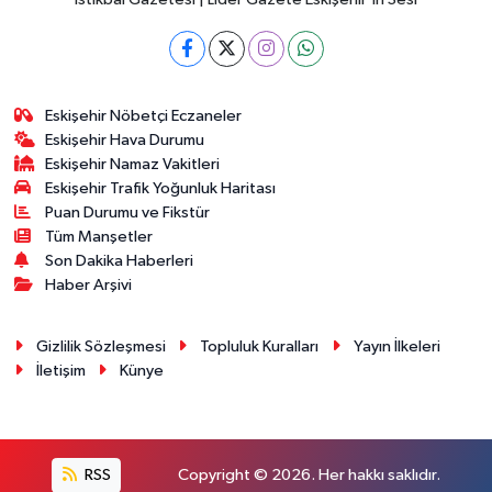
Eskişehir Nöbetçi Eczaneler
Eskişehir Hava Durumu
Eskişehir Namaz Vakitleri
Eskişehir Trafik Yoğunluk Haritası
Puan Durumu ve Fikstür
Tüm Manşetler
Son Dakika Haberleri
Haber Arşivi
Gizlilik Sözleşmesi
Topluluk Kuralları
Yayın İlkeleri
İletişim
Künye
RSS
Copyright © 2026. Her hakkı saklıdır.