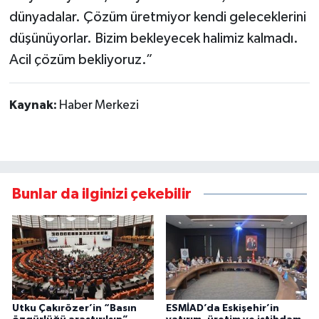
dünyadalar. Çözüm üretmiyor kendi geleceklerini
düşünüyorlar. Bizim bekleyecek halimiz kalmadı.
Acil çözüm bekliyoruz.”
Kaynak:
Haber Merkezi
Bunlar da ilginizi çekebilir
Utku Çakırözer’in “Basın
ESMİAD’da Eskişehir’in