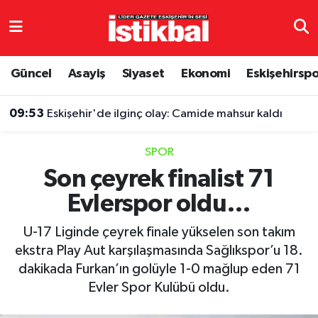
Eskişehirspor
Eskişehir Nöbetçi Eczaneler
Güncel
Asayiş
Siyaset
Ekonomi
Eskişehirsp
Güncel
Eskişehir Hava Durumu
09:53
Eskişehir'de ilginç olay: Camide mahsur kaldı
Asayiş
Eskişehir Namaz Vakitleri
SPOR
Siyaset
Eskişehir Trafik Yoğunluk Haritası
Son çeyrek finalist 71
Evlerspor oldu…
Spor
TFF 3.Lig 4.Grup Puan Durumu ve Fikstür
U-17 Liginde çeyrek finale yükselen son takım
Eğitim
Tüm Manşetler
ekstra Play Aut karşılaşmasında Sağlıkspor’u 18.
dakikada Furkan’ın golüyle 1-0 mağlup eden 71
Ekonomi
Son Dakika Haberleri
Evler Spor Kulübü oldu.
Sağlık
Haber Arşivi