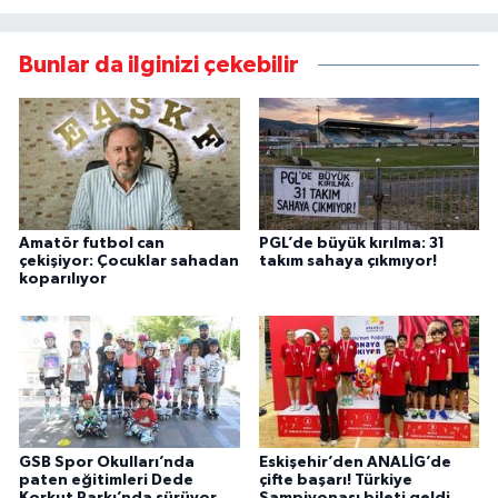
Bunlar da ilginizi çekebilir
Amatör futbol can
PGL’de büyük kırılma: 31
çekişiyor: Çocuklar sahadan
takım sahaya çıkmıyor!
koparılıyor
GSB Spor Okulları’nda
Eskişehir’den ANALİG’de
paten eğitimleri Dede
çifte başarı! Türkiye
Korkut Parkı’nda sürüyor
Şampiyonası bileti geldi