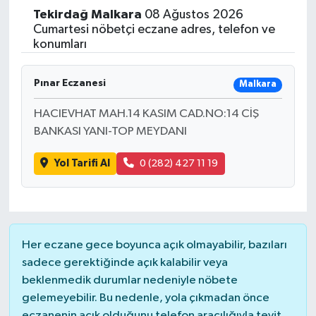
Tekirdağ
Malkara
08 Ağustos 2026
Yaşam
Cumartesi nöbetçi eczane adres, telefon ve
konumları
Resmi ilanlar
Pınar Eczanesi
Malkara
HACIEVHAT MAH.14 KASIM CAD.NO:14 CİŞ
BANKASI YANI-TOP MEYDANI
Yol Tarifi Al
0 (282) 427 11 19
Her eczane gece boyunca açık olmayabilir, bazıları
sadece gerektiğinde açık kalabilir veya
beklenmedik durumlar nedeniyle nöbete
gelemeyebilir. Bu nedenle, yola çıkmadan önce
eczanenin açık olduğunu telefon aracılığıyla teyit