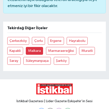
etmeniz iyi bir fikir olacaktır.
Tekirdağ Diğer İlçeler
Çerkezköy
Çorlu
Ergene
Hayrabolu
Kapakli
Malkara
Marmaraereğlisi
Muratli
Saray
Süleymanpaşa
Şarköy
İstikbal Gazetesi | Lider Gazete Eskişehir'in Sesi