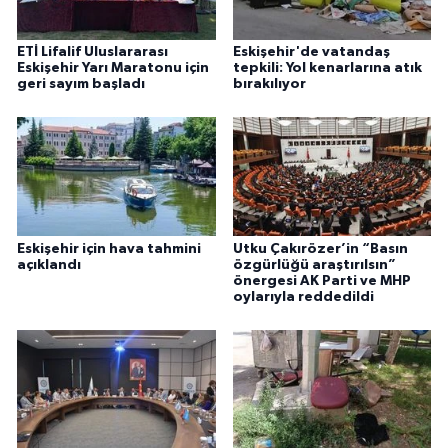
ETİ Lifalif Uluslararası
Eskişehir'de vatandaş
Eskişehir Yarı Maratonu için
tepkili: Yol kenarlarına atık
geri sayım başladı
bırakılıyor
Eskişehir için hava tahmini
Utku Çakırözer’in “Basın
açıklandı
özgürlüğü araştırılsın”
önergesi AK Parti ve MHP
oylarıyla reddedildi