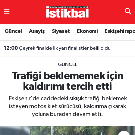
Eskişehirspor
Eskişehir Nöbetçi Eczaneler
Güncel
Asayiş
Siyaset
Ekonomi
Eskişehirsp
Güncel
Eskişehir Hava Durumu
12:00
Çeyrek finalde ilk yarı finalistler belli oldu
Asayiş
Eskişehir Namaz Vakitleri
GÜNCEL
Siyaset
Eskişehir Trafik Yoğunluk Haritası
Trafiği beklememek için
kaldırımı tercih etti
Spor
TFF 3.Lig 4.Grup Puan Durumu ve Fikstür
Eskişehir'de caddedeki sıkışık trafiği beklemek
Eğitim
Tüm Manşetler
isteyen motosiklet sürücüsü, kaldırıma çıkarak
yoluna buradan devam etti.
Ekonomi
Son Dakika Haberleri
Sağlık
Haber Arşivi