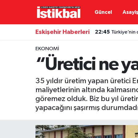
Güncel
Asayi
22:45
Türkiye’nin 
Eskişehirspor
Eskişehir Nöbetçi Eczaneler
Eskişehir Haberleri
20:35
Eskişehir'de
Güncel
Eskişehir Hava Durumu
EKONOMI
Asayiş
Eskişehir Namaz Vakitleri
“Üretici ne 
Siyaset
Eskişehir Trafik Yoğunluk Haritası
35 yıldır üretim yapan üretici
Spor
TFF 3.Lig 4.Grup Puan Durumu ve Fikstür
maliyetlerinin altında kalmasın
göremez olduk. Biz bu yıl üretim
Eğitim
Tüm Manşetler
yapacağını şaşırmış durumdadı
Ekonomi
Son Dakika Haberleri
Sağlık
Haber Arşivi