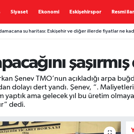
ş
Siyaset
Ekonomi
Eskişehirspor
Resmi ila
damacana su haritası: Eskişehir ve diğer illerde fiyatlar ne ka
 iş kazası: Sürücü kadın ağır yaralandı
yapacağını şaşırmı
 Erkan Şenev TMO’nun açıkladığı arpa buğda
dan dolayı dert yandı. Şenev, “. Maliyetl
 yaptık ama gelecek yıl bu üretim olmayabil
r” dedi.
Y