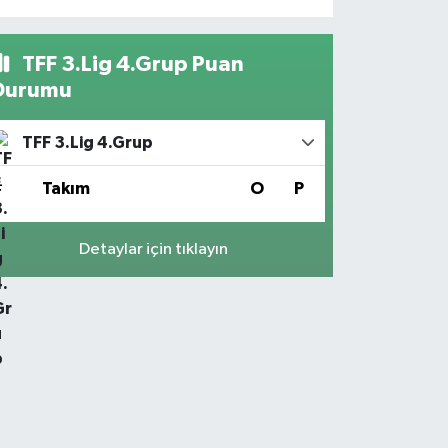
TFF 3.Lig 4.Grup Puan
Durumu
TFF 3.Lig 4.Grup
#
Takım
O
P
Detaylar için tıklayın