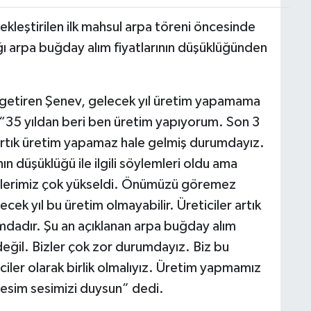
kleştirilen ilk mahsul arpa töreni öncesinde
ı arpa buğday alım fiyatlarının düşüklüğünden
le getiren Şenev, gelecek yıl üretim yapamama
, “35 yıldan beri ben üretim yapıyorum. Son 3
ı artık üretim yapamaz hale gelmiş durumdayız.
ın düşüklüğü ile ilgili söylemleri oldu ama
etlerimiz çok yükseldi. Önümüzü göremez
cek yıl bu üretim olmayabilir. Üreticiler artık
mdadır. Şu an açıklanan arpa buğday alım
r değil. Bizler çok zor durumdayız. Biz bu
iciler olarak birlik olmalıyız. Üretim yapmamız
sesim sesimizi duysun” dedi.