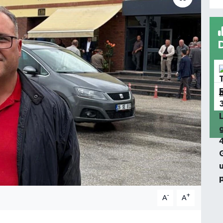
-
+
A
A