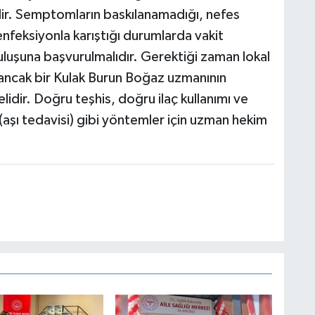
ilir. Semptomların baskılanamadığı, nefes
n enfeksiyonla karıştığı durumlarda vakit
luşuna başvurulmalıdır. Gerektiği zaman lokal
 ancak bir Kulak Burun Boğaz uzmanının
idir. Doğru teşhis, doğru ilaç kullanımı ve
şı tedavisi) gibi yöntemler için uzman hekim