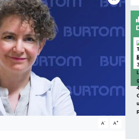
-
+
A
A