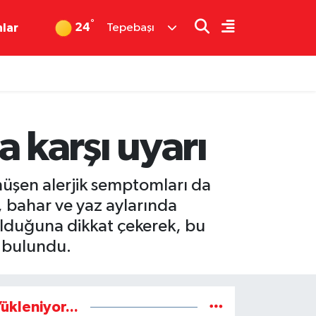
°
24
nlar
Tepebaşı
karşı uyarı
önüşen alerjik semptomları da
 bahar ve yaz aylarında
 olduğuna dikkat çekerek, bu
a bulundu.
ükleniyor...