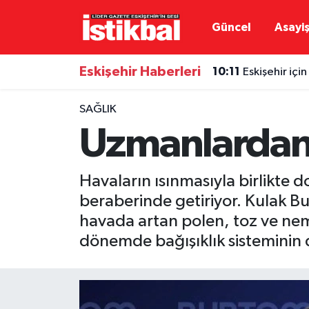
Güncel
Asayi
Eskişehirspor
Eskişehir Nöbetçi Eczaneler
Eskişehir Haberleri
10:11
Eskişehir içi
Güncel
Eskişehir Hava Durumu
SAĞLIK
Asayiş
Eskişehir Namaz Vakitleri
Uzmanlardan 
Siyaset
Eskişehir Trafik Yoğunluk Haritası
Havaların ısınmasıyla birlikte 
Spor
TFF 3.Lig 4.Grup Puan Durumu ve Fikstür
beraberinde getiriyor. Kulak B
havada artan polen, toz ve nem 
Eğitim
Tüm Manşetler
dönemde bağışıklık sisteminin 
Ekonomi
Son Dakika Haberleri
Sağlık
Haber Arşivi