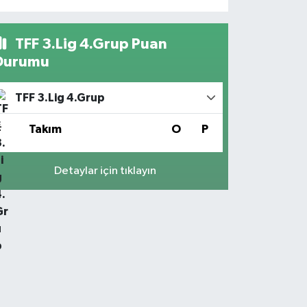
TFF 3.Lig 4.Grup Puan
Durumu
TFF 3.Lig 4.Grup
#
Takım
O
P
Detaylar için tıklayın