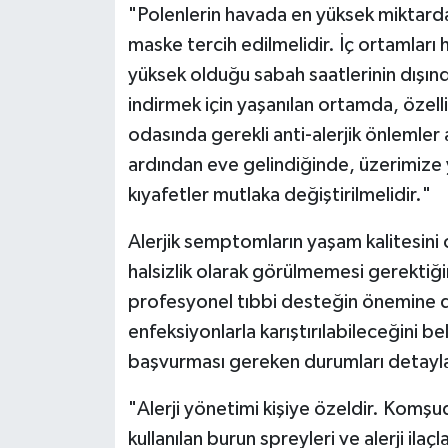
"Polenlerin havada en yüksek miktard
maske tercih edilmelidir. İç ortamlar
yüksek olduğu sabah saatlerinin dışınd
indirmek için yaşanılan ortamda, özell
odasında gerekli anti-alerjik önlemler a
ardından eve gelindiğinde, üzerimize 
kıyafetler mutlaka değiştirilmelidir."
Alerjik semptomların yaşam kalitesini
halsizlik olarak görülmemesi gerektiğ
profesyonel tıbbi desteğin önemine dikk
enfeksiyonlarla karıştırılabileceğini be
başvurması gereken durumları detaylan
"Alerji yönetimi kişiye özeldir. Komşu
kullanılan burun spreyleri ve alerji ilaç