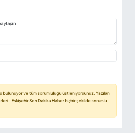
ş bulunuyor ve tüm sorumluluğu üstleniyorsunuz. Yazılan
leri - Eskişehir Son Dakika Haber hiçbir şekilde sorumlu