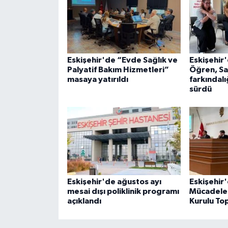
Eskişehir'de “Evde Sağlık ve
Eskişehir
Palyatif Bakım Hizmetleri”
Öğren, Sağ
masaya yatırıldı
farkındal
sürdü
Eskişehir'de ağustos ayı
Eskişehir'
mesai dışı poliklinik programı
Mücadele 
açıklandı
Kurulu Top