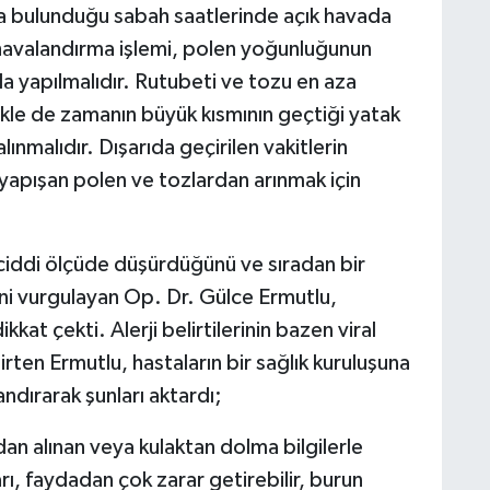
a bulunduğu sabah saatlerinde açık havada
ı havalandırma işlemi, polen yoğunluğunun
a yapılmalıdır. Rutubeti ve tozu en aza
ikle de zamanın büyük kısmının geçtiği yatak
lınmalıdır. Dışarıda geçirilen vakitlerin
yapışan polen ve tozlardan arınmak için
 ciddi ölçüde düşürdüğünü ve sıradan bir
ini vurgulayan Op. Dr. Gülce Ermutlu,
at çekti. Alerji belirtilerinin bazen viral
lirten Ermutlu, hastaların bir sağlık kuruluşuna
dırarak şunları aktardı;
dan alınan veya kulaktan dolma bilgilerle
ları, faydadan çok zarar getirebilir, burun