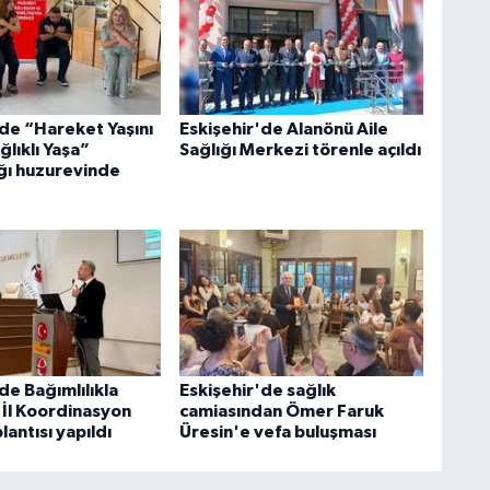
'de “Hareket Yaşını
Eskişehir'de Alanönü Aile
lıklı Yaşa”
Sağlığı Merkezi törenle açıldı
ığı huzurevinde
de Bağımlılıkla
Eskişehir'de sağlık
İl Koordinasyon
camiasından Ömer Faruk
lantısı yapıldı
Üresin'e vefa buluşması