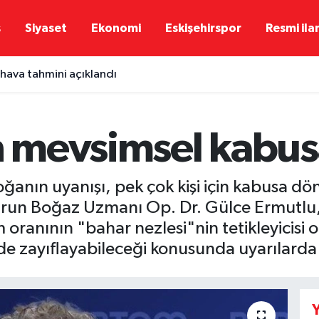
ş
Siyaset
Ekonomi
Eskişehirspor
Resmi ila
n hava tahmini açıklandı
mevsimsel kabusa 
doğanın uyanışı, pek çok kişi için kabusa d
urun Boğaz Uzmanı Op. Dr. Gülce Ermutlu,
oranının "bahar nezlesi"nin tetikleyicisi
de zayıflayabileceği konusunda uyarılard
Y