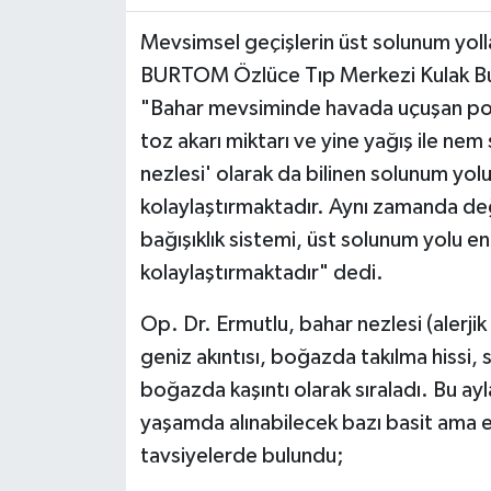
Mevsimsel geçişlerin üst solunum yolla
BURTOM Özlüce Tıp Merkezi Kulak Bu
"Bahar mevsiminde havada uçuşan pole
toz akarı miktarı ve yine yağış ile ne
nezlesi' olarak da bilinen solunum yol
kolaylaştırmaktadır. Aynı zamanda deği
bağışıklık sistemi, üst solunum yolu e
kolaylaştırmaktadır" dedi.
Op. Dr. Ermutlu, bahar nezlesi (alerjik r
geniz akıntısı, boğazda takılma hissi,
boğazda kaşıntı olarak sıraladı. Bu ay
yaşamda alınabilecek bazı basit ama e
tavsiyelerde bulundu;