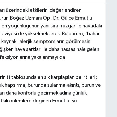
rı üzerindeki etkilerini değerlendiren
run Boğaz Uzmanı Op. Dr. Gülce Ermutlu,
n yoğunluğunun yanı sıra, rüzgar ile havadaki
m seviyesi de yükselmektedir. Bu durum, 'bahar
u kaynaklı alerjik semptomların görülmesini
şken hava şartları ile daha hassas hale gelen
nfeksiyonlarına yakalanmayı da
init) tablosunda en sık karşılaşılan belirtileri;
 sık hapşırma, burunda sulanma-akıntı, burun ve
ları daha konforlu geçirmek adına günlük
tkili önlemlere değinen Ermutlu, şu