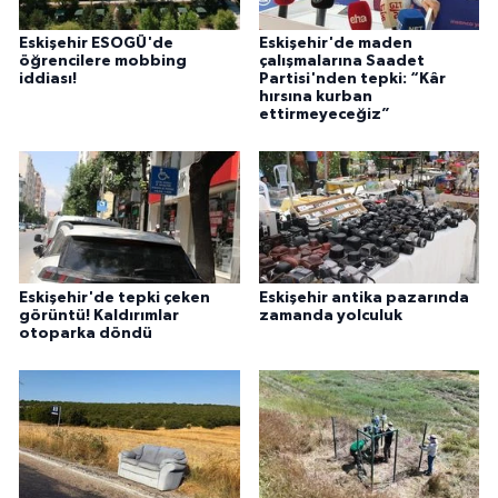
Eskişehir ESOGÜ'de
Eskişehir'de maden
öğrencilere mobbing
çalışmalarına Saadet
iddiası!
Partisi'nden tepki: “Kâr
hırsına kurban
ettirmeyeceğiz”
Eskişehir'de tepki çeken
Eskişehir antika pazarında
görüntü! Kaldırımlar
zamanda yolculuk
otoparka döndü