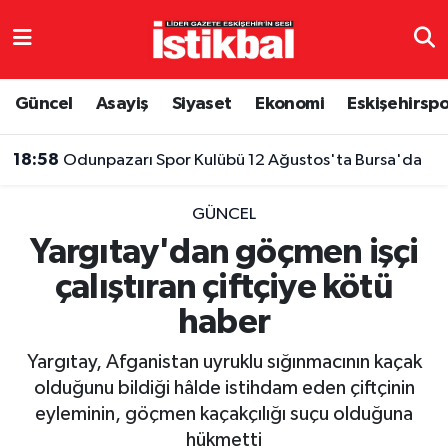
Eskişehirspor
Eskişehir Nöbetçi Eczaneler
Güncel
Asayiş
Siyaset
Ekonomi
Eskişehirsp
Güncel
Eskişehir Hava Durumu
18:58
Odunpazarı Spor Kulübü 12 Ağustos'ta Bursa'da
Asayiş
Eskişehir Namaz Vakitleri
GÜNCEL
Siyaset
Eskişehir Trafik Yoğunluk Haritası
Yargıtay'dan göçmen işçi
çalıştıran çiftçiye kötü
Spor
TFF 3.Lig 4.Grup Puan Durumu ve Fikstür
haber
Eğitim
Tüm Manşetler
Yargıtay, Afganistan uyruklu sığınmacının kaçak
Ekonomi
Son Dakika Haberleri
olduğunu bildiği hâlde istihdam eden çiftçinin
eyleminin, göçmen kaçakçılığı suçu olduğuna
Sağlık
Haber Arşivi
hükmetti