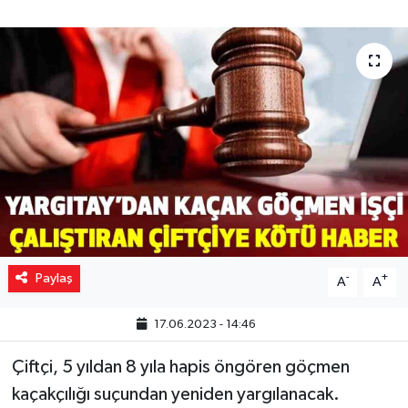
Yaşam
Resmi ilanlar
Paylaş
-
+
A
A
17.06.2023 - 14:46
Çiftçi, 5 yıldan 8 yıla hapis öngören göçmen
kaçakçılığı suçundan yeniden yargılanacak.