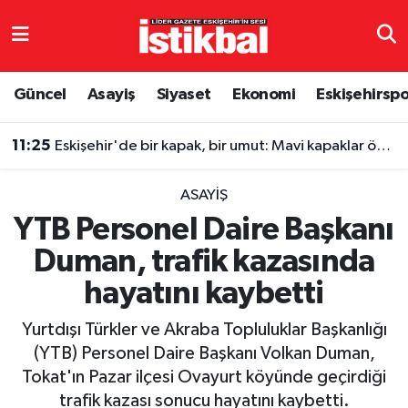
Eskişehirspor
Eskişehir Nöbetçi Eczaneler
Güncel
Asayiş
Siyaset
Ekonomi
Eskişehirsp
Güncel
Eskişehir Hava Durumu
11:25
Eskişehir'de bir kapak, bir umut: Mavi kapaklar özgürlüğe dönüştü
Asayiş
Eskişehir Namaz Vakitleri
ASAYIŞ
Siyaset
Eskişehir Trafik Yoğunluk Haritası
YTB Personel Daire Başkanı
Duman, trafik kazasında
Spor
TFF 3.Lig 4.Grup Puan Durumu ve Fikstür
hayatını kaybetti
Eğitim
Tüm Manşetler
Yurtdışı Türkler ve Akraba Topluluklar Başkanlığı
Ekonomi
Son Dakika Haberleri
(YTB) Personel Daire Başkanı Volkan Duman,
Tokat'ın Pazar ilçesi Ovayurt köyünde geçirdiği
Sağlık
Haber Arşivi
trafik kazası sonucu hayatını kaybetti.