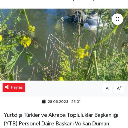
Yaşam
Resmi ilanlar
Paylaş
-
+
A
A
28.06.2023 - 23:01
Yurtdışı Türkler ve Akraba Topluluklar Başkanlığı
(YTB) Personel Daire Başkanı Volkan Duman,