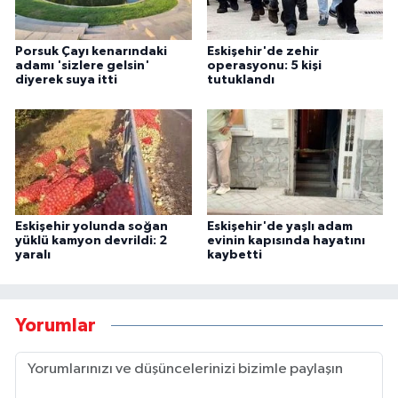
Porsuk Çayı kenarındaki
Eskişehir'de zehir
adamı 'sizlere gelsin'
operasyonu: 5 kişi
diyerek suya itti
tutuklandı
Eskişehir yolunda soğan
Eskişehir'de yaşlı adam
yüklü kamyon devrildi: 2
evinin kapısında hayatını
yaralı
kaybetti
Yorumlar