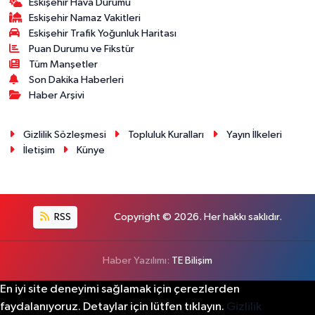
Eskişehir Hava Durumu
Eskişehir Namaz Vakitleri
Eskişehir Trafik Yoğunluk Haritası
Puan Durumu ve Fikstür
Tüm Manşetler
Son Dakika Haberleri
Haber Arşivi
Gizlilik Sözleşmesi
Topluluk Kuralları
Yayın İlkeleri
İletişim
Künye
RSS
Copyright © 2026. Her hakkı saklıdır.
Haber Yazılımı:
TE Bilişim
En iyi site deneyimi sağlamak için çerezlerden
faydalanıyoruz. Detaylar için lütfen tıklayın.
Gizlilik