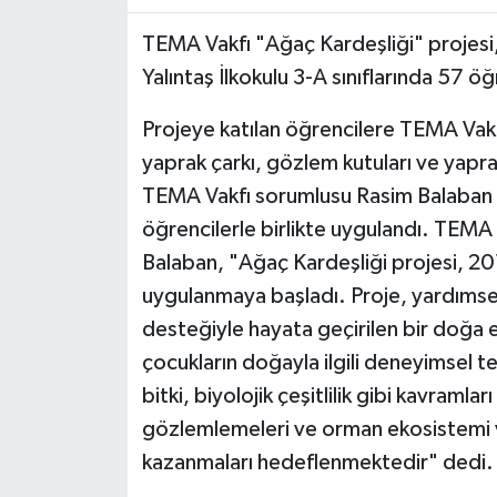
Yaşam
TEMA Vakfı "Ağaç Kardeşliği" projesi
Yalıntaş İlkokulu 3-A sınıflarında 57 öğ
Resmi ilanlar
Projeye katılan öğrencilere TEMA Vakf
yaprak çarkı, gözlem kutuları ve yaprak
TEMA Vakfı sorumlusu Rasim Balaban ta
öğrencilerle birlikte uygulandı. TEM
Balaban, "Ağaç Kardeşliği projesi, 2016 y
uygulanmaya başladı. Proje, yardımse
desteğiyle hayata geçirilen bir doğa eğ
çocukların doğayla ilgili deneyimsel t
bitki, biyolojik çeşitlilik gibi kavraml
gözlemlemeleri ve orman ekosistemi ve 
kazanmaları hedeflenmektedir" dedi.