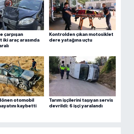
e çarpışan
Kontrolden çıkan motosiklet
 iki araç arasında
dere yatağına uçtu
aralı
dönen otomobil
Tarım işçilerini taşıyan servis
hayatını kaybetti
devrildi: 6 işçi yaralandı