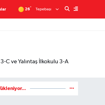
°
26
nlar
Tepebaşı
-C ve Yalıntaş İlkokulu 3-A
ükleniyor...