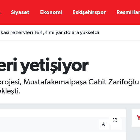
ş
Siyaset
Ekonomi
Eskişehirspor
Resmi ila
ası rezervleri 164,4 milyar dolara yükseldi
ri yetişiyor
rojesi, Mustafakemalpaşa Cahit Zarifoğlu 3
kleşti.
Y
-
+
A
A