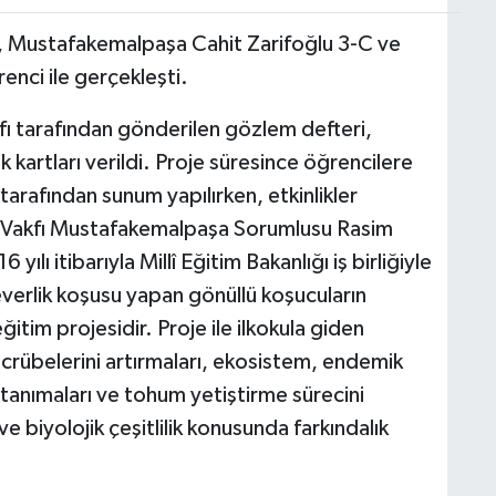
, Mustafakemalpaşa Cahit Zarifoğlu 3-C ve
renci ile gerçekleşti.
ı tarafından gönderilen gözlem defteri,
 kartları verildi. Proje süresince öğrencilere
rafından sunum yapılırken, etkinlikler
A Vakfı Mustafakemalpaşa Sorumlusu Rasim
ılı itibarıyla Millî Eğitim Bakanlığı iş birliğiyle
verlik koşusu yapan gönüllü koşucuların
itim projesidir. Proje ile ilkokula giden
ecrübelerini artırmaları, ekosistem, endemik
arı tanımaları ve tohum yetiştirme sürecini
biyolojik çeşitlilik konusunda farkındalık