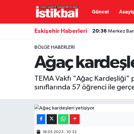
Güncel
Asayi
Eskişehirspor
Eskişehir Nöbetçi Eczaneler
Eskişehir Haberleri
20:36
Merkez Bank
Güncel
Eskişehir Hava Durumu
BÖLGE HABERLERI
Asayiş
Eskişehir Namaz Vakitleri
Ağaç kardeşle
Siyaset
Eskişehir Trafik Yoğunluk Haritası
TEMA Vakfı "Ağaç Kardeşliği" p
Spor
TFF 3.Lig 4.Grup Puan Durumu ve Fikstür
sınıflarında 57 öğrenci ile gerçe
Eğitim
Tüm Manşetler
Ekonomi
Son Dakika Haberleri
Sağlık
Haber Arşivi
18.05.2023 - 10:33