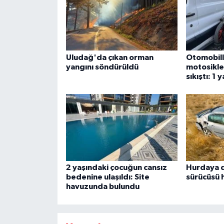
Uludağ'da çıkan orman
Otomobill
yangını söndürüldü
motosiklet
sıkıştı: 1 y
2 yaşındaki çocuğun cansız
Hurdaya 
bedenine ulaşıldı: Site
sürücüsü 
havuzunda bulundu