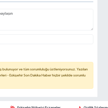
ş bulunuyor ve tüm sorumluluğu üstleniyorsunuz. Yazılan
leri - Eskişehir Son Dakika Haber hiçbir şekilde sorumlu
Eskişehir Nöbetçi Eczaneler
Gizlilik Sözleşm