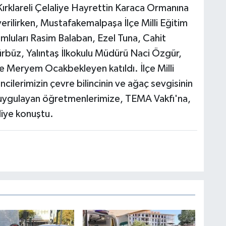
Kırklareli Çelaliye Hayrettin Karaca Ormanına
ı verilirken, Mustafakemalpaşa İlçe Milli Eğitim
luları Rasim Balaban, Ezel Tuna, Cahit
rbüz, Yalıntaş İlkokulu Müdürü Naci Özgür,
ve Meryem Ocakbekleyen katıldı. İlçe Milli
ilerimizin çevre bilincinin ve ağaç sevgisinin
n uygulayan öğretmenlerimize, TEMA Vakfı'na,
iye konuştu.