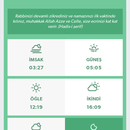
Yaşam
Rabbinizi devamlı zikrediniz ve namazınızı ilk vaktinde
kılınız, muhakkak Allah Azze ve Celle, size ecrinizi kat kat
Resmi ilanlar
verir. (Hadis-i şerif)
İMSAK
GÜNEŞ
03:27
05:05
ÖĞLE
İKINDI
12:19
16:09