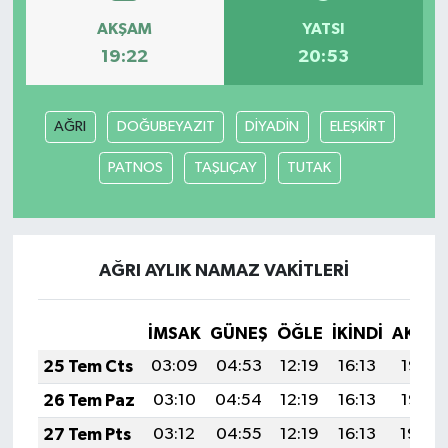
AKŞAM
YATSI
19:22
20:53
AĞRI
DOĞUBEYAZIT
DİYADİN
ELEŞKİRT
PATNOS
TAŞLIÇAY
TUTAK
AĞRI AYLIK NAMAZ VAKITLERI
İMSAK
GÜNEŞ
ÖĞLE
İKINDI
AKŞA
25 Tem Cts
03:09
04:53
12:19
16:13
19:35
26 Tem Paz
03:10
04:54
12:19
16:13
19:35
27 Tem Pts
03:12
04:55
12:19
16:13
19:34