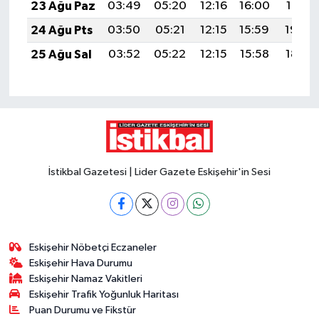
23 Ağu Paz
03:49
05:20
12:16
16:00
19:01
24 Ağu Pts
03:50
05:21
12:15
15:59
19:00
25 Ağu Sal
03:52
05:22
12:15
15:58
18:58
İstikbal Gazetesi | Lider Gazete Eskişehir'in Sesi
Eskişehir Nöbetçi Eczaneler
Eskişehir Hava Durumu
Eskişehir Namaz Vakitleri
Eskişehir Trafik Yoğunluk Haritası
Puan Durumu ve Fikstür