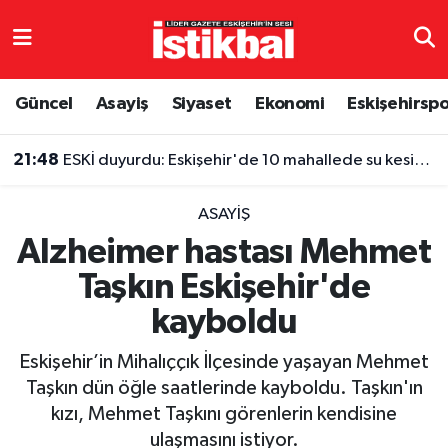
Eskişehirspor
Eskişehir Nöbetçi Eczaneler
Güncel
Asayiş
Siyaset
Ekonomi
Eskişehirsp
Güncel
Eskişehir Hava Durumu
21:48
ESKİ duyurdu: Eskişehir'de 10 mahallede su kesintisi
Asayiş
Eskişehir Namaz Vakitleri
ASAYIŞ
Siyaset
Eskişehir Trafik Yoğunluk Haritası
Alzheimer hastası Mehmet
Taşkın Eskişehir'de
Spor
TFF 3.Lig 4.Grup Puan Durumu ve Fikstür
kayboldu
Eğitim
Tüm Manşetler
Eskişehir’in Mihalıççık İlçesinde yaşayan Mehmet
Ekonomi
Son Dakika Haberleri
Taşkın dün öğle saatlerinde kayboldu. Taşkın'ın
kızı, Mehmet Taşkını görenlerin kendisine
Sağlık
Haber Arşivi
ulaşmasını istiyor.