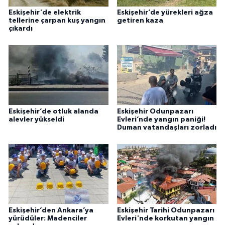
Eskişehir'de elektrik
Eskişehir’de yürekleri ağza
tellerine çarpan kuş yangın
getiren kaza
çıkardı
Eskişehir’de otluk alanda
Eskişehir Odunpazarı
alevler yükseldi
Evleri’nde yangın paniği!
Duman vatandaşları zorladı
Eskişehir’den Ankara’ya
Eskişehir Tarihi Odunpazarı
yürüdüler: Madenciler
Evleri'nde korkutan yangın