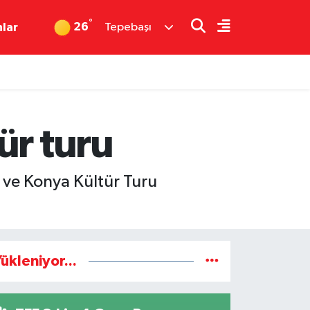
°
26
nlar
Tepebaşı
ür turu
 ve Konya Kültür Turu
ükleniyor...