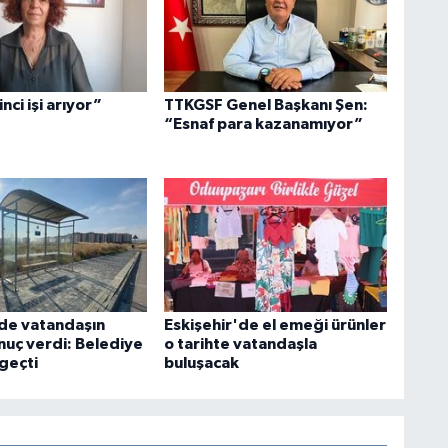
nci işi arıyor”
TTKGSF Genel Başkanı Şen:
“Esnaf para kazanamıyor”
’de vatandaşın
Eskişehir'de el emeği ürünler
nuç verdi: Belediye
o tarihte vatandaşla
geçti
buluşacak