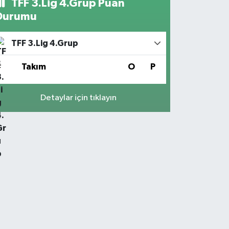
TFF 3.Lig 4.Grup Puan
Durumu
TFF 3.Lig 4.Grup
#
Takım
O
P
Detaylar için tıklayın