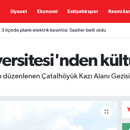
ş
Siyaset
Ekonomi
Eskişehirspor
Resmi ila
 3 ilçede planlı elektrik kesintisi: Saatler belli oldu
rsitesi'nden kült
n düzenlenen Çatalhöyük Kazı Alanı Gezisi
Y