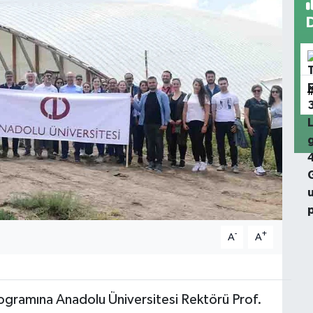
-
+
A
A
programına Anadolu Üniversitesi Rektörü Prof.