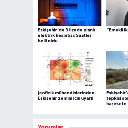
Eskişehir’de 3 ilçede planlı
“Emekli iki
elektrik kesintisi: Saatler
belli oldu
Jeofizik mühendislerinden
Eskişehir
Eskişehir zemini için uyarı!
tepkisi so
harekete 
Yorumlar