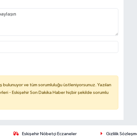
ş bulunuyor ve tüm sorumluluğu üstleniyorsunuz. Yazılan
leri - Eskişehir Son Dakika Haber hiçbir şekilde sorumlu
Eskişehir Nöbetçi Eczaneler
Gizlilik Sözleşm