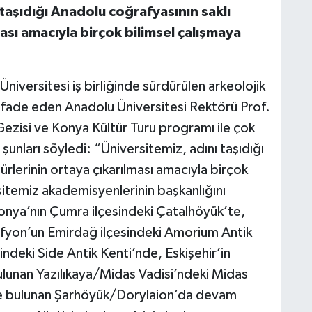
 taşıdığı Anadolu coğrafyasının saklı
ması amacıyla birçok bilimsel çalışmaya
niversitesi iş birliğinde sürdürülen arkeolojik
nu ifade eden Anadolu Üniversitesi Rektörü Prof.
Gezisi ve Konya Kültür Turu programı ile çok
k şunları söyledi: “Üniversitemiz, adını taşıdığı
ürlerinin ortaya çıkarılması amacıyla birçok
sitemiz akademisyenlerinin başkanlığını
Konya’nın Çumra ilçesindeki Çatalhöyük’te,
Afyon’un Emirdağ ilçesindeki Amorium Antik
ndeki Side Antik Kenti’nde, Eskişehir’in
 bulunan Yazılıkaya/Midas Vadisi’ndeki Midas
nde bulunan Şarhöyük/Dorylaion’da devam