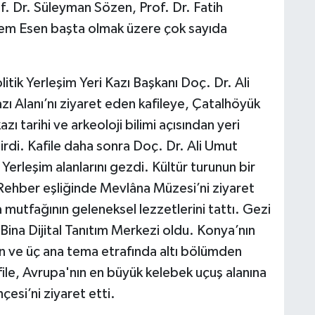
of. Dr. Süleyman Sözen, Prof. Dr. Fatih
hem Esen başta olmak üzere çok sayıda
k Yerleşim Yeri Kazı Başkanı Doç. Dr. Ali
ı Alanı’nı ziyaret eden kafileye, Çatalhöyük
ı tarihi ve arkeoloji bilimi açısından yeri
tirdi. Kafile daha sonra Doç. Dr. Ali Umut
Yerleşim alanlarını gezdi. Kültür turunun bir
Rehber eşliğinde Mevlâna Müzesi’ni ziyaret
mutfağının geleneksel lezzetlerini tattı. Gezi
 Bina Dijital Tanıtım Merkezi oldu. Konya’nın
lan ve üç ana tema etrafında altı bölümden
file, Avrupa'nın en büyük kelebek uçuş alanına
esi’ni ziyaret etti.