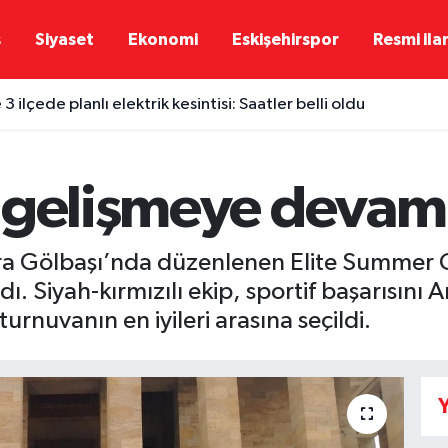
ş
Siyaset
Ekonomi
Eskişehirspor
Resmi ila
 3 ilçede planlı elektrik kesintisi: Saatler belli oldu
m gelişmeye devam
ra Gölbaşı’nda düzenlenen Elite Summer C
. Siyah-kırmızılı ekip, sportif başarısını A
urnuvanın en iyileri arasına seçildi.
Y