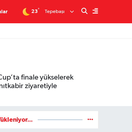
°
23
nlar
Tepebaşı
up’ta finale yükselerek
nıtkabir ziyaretiyle
ükleniyor...