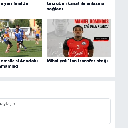
 yarı finalde
tecrübeli kanat ile anlaşma
sağladı
temsilcisi Anadolu
Mihalıççık'tan transfer atağı
tamamladı