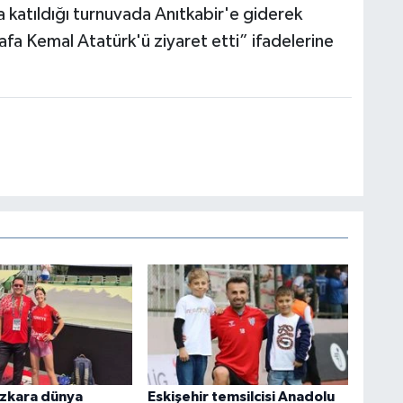
katıldığı turnuvada Anıtkabir'e giderek
a Kemal Atatürk'ü ziyaret etti” ifadelerine
zkara dünya
Eskişehir temsilcisi Anadolu