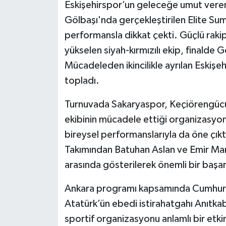
Eskişehirspor’un geleceğe umut veren 
Gölbaşı'nda gerçekleştirilen Elite Su
performansla dikkat çekti. Güçlü rakip
yükselen siyah-kırmızılı ekip, finalde Gö
Mücadeleden ikincilikle ayrılan Eskiş
topladı.
Turnuvada Sakaryaspor, Keçiörengücü v
ekibinin mücadele ettiği organizasyond
bireysel performanslarıyla da öne çıkt
Takımından Batuhan Aslan ve Emir Mand
arasında gösterilerek önemli bir başar
Ankara programı kapsamında Cumhuri
Atatürk’ün ebedi istirahatgahı Anıtkab
sportif organizasyonu anlamlı bir etki