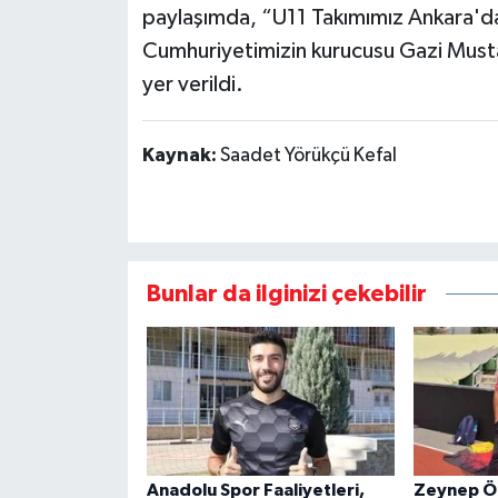
paylaşımda, “U11 Takımımız Ankara'da 
Cumhuriyetimizin kurucusu Gazi Mustaf
yer verildi.
Kaynak:
Saadet Yörükçü Kefal
Bunlar da ilginizi çekebilir
Anadolu Spor Faaliyetleri,
Zeynep Ö