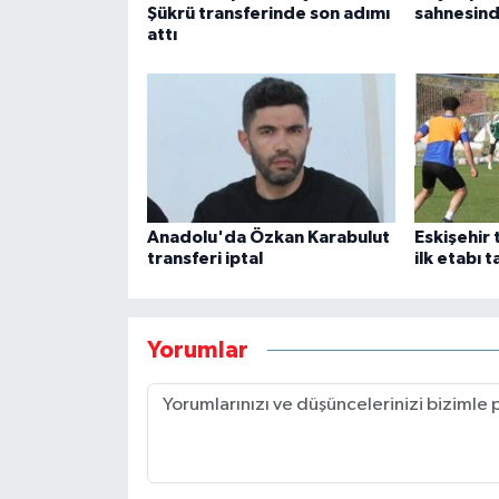
Şükrü transferinde son adımı
sahnesinde
attı
Anadolu'da Özkan Karabulut
Eskişehir 
transferi iptal
ilk etabı 
Yorumlar