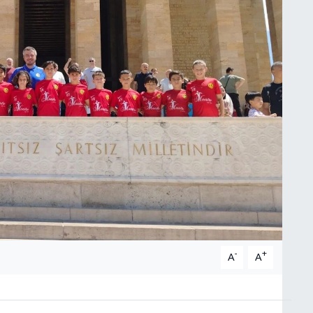
-
+
A
A