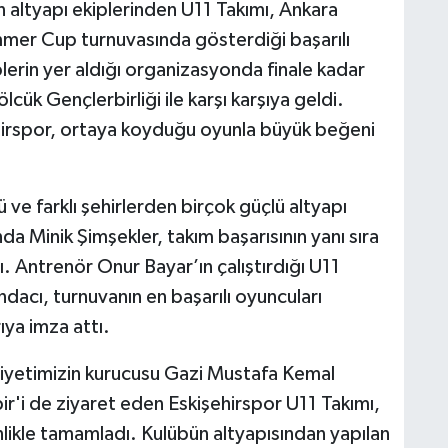
altyapı ekiplerinden U11 Takımı, Ankara
mmer Cup turnuvasında gösterdiği başarılı
lerin yer aldığı organizasyonda finale kadar
lcük Gençlerbirliği ile karşı karşıya geldi.
ehirspor, ortaya koyduğu oyunla büyük beğeni
e farklı şehirlerden birçok güçlü altyapı
a Minik Şimşekler, takım başarısının yanı sıra
ı. Antrenör Onur Bayar’ın çalıştırdığı U11
acı, turnuvanın en başarılı oyuncuları
ıya imza attı.
yetimizin kurucusu Gazi Mustafa Kemal
ir'i de ziyaret eden Eskişehirspor U11 Takımı,
nlikle tamamladı. Kulübün altyapısından yapılan