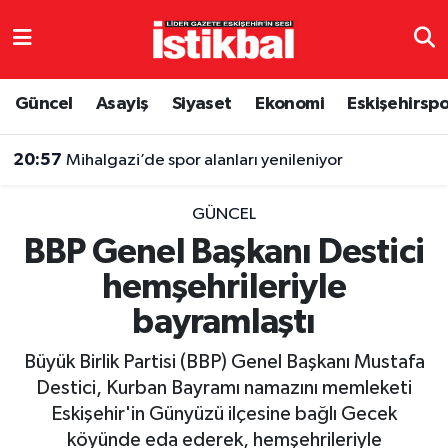
Eskişehirspor
Eskişehir Nöbetçi Eczaneler
Güncel
Asayiş
Siyaset
Ekonomi
Eskişehirsp
Güncel
Eskişehir Hava Durumu
20:57
Mihalgazi’de spor alanları yenileniyor
Asayiş
Eskişehir Namaz Vakitleri
GÜNCEL
Siyaset
Eskişehir Trafik Yoğunluk Haritası
BBP Genel Başkanı Destici
hemşehrileriyle
Spor
TFF 3.Lig 4.Grup Puan Durumu ve Fikstür
bayramlaştı
Eğitim
Tüm Manşetler
Büyük Birlik Partisi (BBP) Genel Başkanı Mustafa
Ekonomi
Son Dakika Haberleri
Destici, Kurban Bayramı namazını memleketi
Eskişehir'in Günyüzü ilçesine bağlı Gecek
Sağlık
Haber Arşivi
köyünde eda ederek, hemşehrileriyle