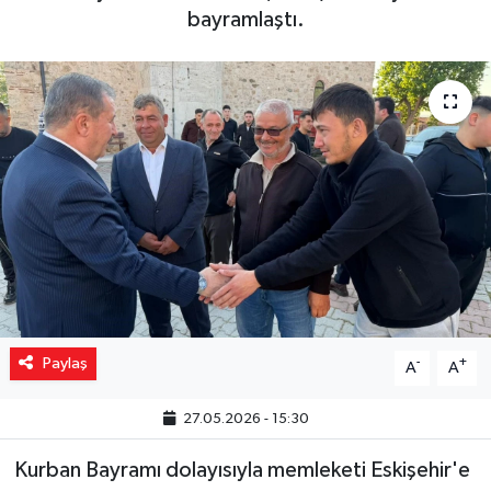
bayramlaştı.
Yaşam
Resmi ilanlar
Paylaş
-
+
A
A
27.05.2026 - 15:30
Kurban Bayramı dolayısıyla memleketi Eskişehir'e