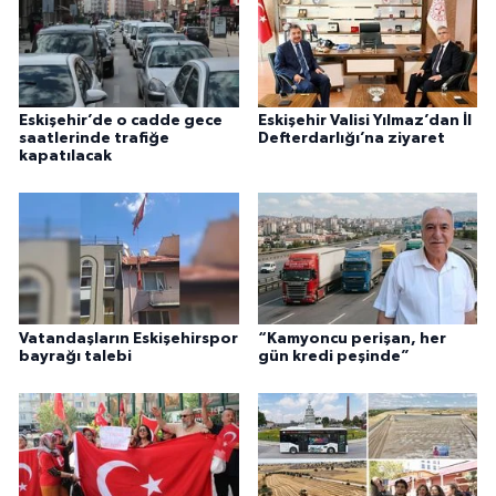
Eskişehir’de o cadde gece
Eskişehir Valisi Yılmaz’dan İl
saatlerinde trafiğe
Defterdarlığı’na ziyaret
kapatılacak
Vatandaşların Eskişehirspor
“Kamyoncu perişan, her
bayrağı talebi
gün kredi peşinde”