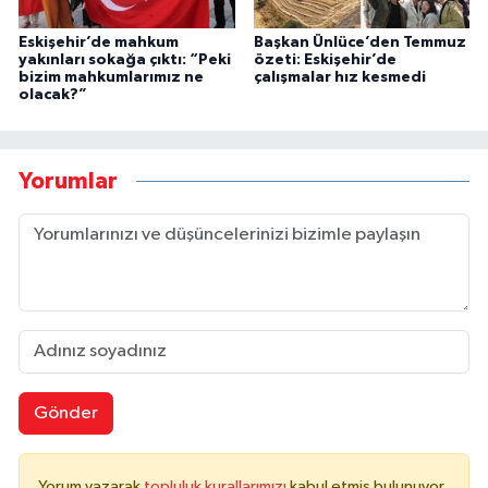
Eskişehir’de mahkum
Başkan Ünlüce’den Temmuz
yakınları sokağa çıktı: “Peki
özeti: Eskişehir’de
bizim mahkumlarımız ne
çalışmalar hız kesmedi
olacak?”
Yorumlar
Gönder
Yorum yazarak
topluluk kurallarımızı
kabul etmiş bulunuyor