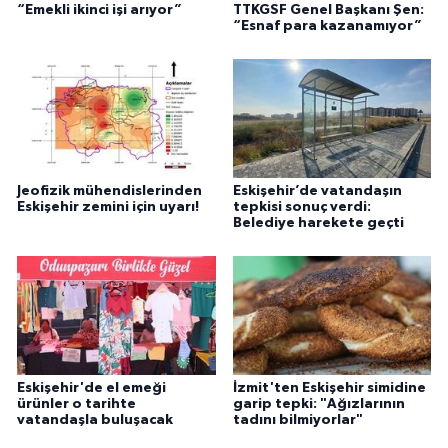
“Emekli ikinci işi arıyor”
TTKGSF Genel Başkanı Şen:
“Esnaf para kazanamıyor”
Jeofizik mühendislerinden
Eskişehir’de vatandaşın
Eskişehir zemini için uyarı!
tepkisi sonuç verdi:
Belediye harekete geçti
Eskişehir'de el emeği
İzmit'ten Eskişehir simidine
ürünler o tarihte
garip tepki: "Ağızlarının
vatandaşla buluşacak
tadını bilmiyorlar"