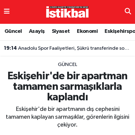
Eskişehirspor
Eskişehir Nöbetçi Eczaneler
Güncel
Asayiş
Siyaset
Ekonomi
Eskişehirsp
Güncel
Eskişehir Hava Durumu
19:14
Anadolu Spor Faaliyetleri, Şükrü transferinde son adımı attı
Asayiş
Eskişehir Namaz Vakitleri
GÜNCEL
Siyaset
Eskişehir Trafik Yoğunluk Haritası
Eskişehir'de bir apartman
tamamen sarmaşıklarla
Spor
TFF 3.Lig 4.Grup Puan Durumu ve Fikstür
kaplandı
Eğitim
Tüm Manşetler
Eskişehir'de bir apartmanın dış cephesini
Ekonomi
Son Dakika Haberleri
tamamen kaplayan sarmaşıklar, görenlerin ilgisini
çekiyor.
Sağlık
Haber Arşivi