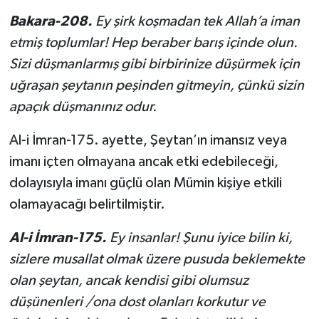
Bakara-208.
Ey şirk koşmadan tek Allah’a iman
etmiş toplumlar! Hep beraber barış içinde olun.
Sizi düşmanlarmış gibi birbirinize düşürmek için
uğraşan şeytanın peşinden gitmeyin, çünkü sizin
apaçık düşmanınız odur.
Al-i İmran-175. ayette, Şeytan’ın imansız veya
imanı içten olmayana ancak etki edebileceği,
dolayısıyla imanı güçlü olan Mümin kişiye etkili
olamayacağı belirtilmiştir.
Al-i İmran-175.
Ey insanlar! Şunu iyice bilin ki,
sizlere musallat olmak üzere pusuda beklemekte
olan
ş
e
ytan
, a
ncak k
e
ndisi gibi olumsuz
düşünenleri /ona dost olanları korkutur ve