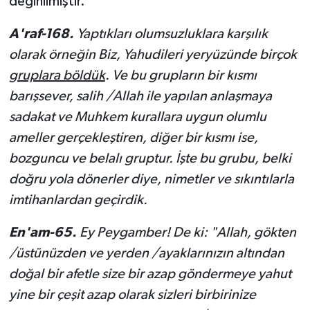
değinilmiştir.
A'raf-168.
Yaptıkları olumsuzluklara karşılık
olarak örneğin
Biz, Yahudileri yeryüzünde birçok
gruplara böldük
. Ve bu grupların bir kısmı
barışsever, salih /Allah ile yapılan anlaşmaya
sadakat ve Muhkem kurallara uygun olumlu
ameller gerçekleştiren, diğer bir kısmı ise,
bozguncu ve belalı gruptur. İşte bu grubu, belki
doğru yola dönerler diye, nimetler ve sıkıntılarla
imtihanlardan geçirdik.
En'am-65.
Ey Peygamber! De ki: "Allah, gökten
/üstünüzden ve yerden /ayaklarınızın altından
doğal bir afetle size bir azap göndermeye yahut
yine bir çeşit azap olarak sizleri birbirinize