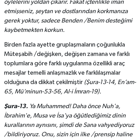
öylelerini yoldan çıkarır
. Fakat
i
ç
tenli
k
le
iman
etmişseniz, şeytan ve dostlarından
k
orkmanıza
gerek yoktur
,
sadece Benden /Benim desteğimi
kaybetmekten korkun
.
Birden fazla ayette gruplaşmaların çoğunlukla
Müteşabih /değişken, değişen zamana ve farklı
toplumlara göre farklı uygulanma özellikli araç
mesajlar temelli anlaşmazlık ve farklılaşmalar
olduğuna da dikkat çekilmiştir
(Şura-13-14, En’am-
65, Mü’minun-53-56, Al-i İmran-19).
Şura-13.
Ya Muhammed! Daha önce Nuh'a,
İbrahim'e, Musa ve İsa'ya öğütlediğimiz dinin
kurallarının aynısını, şimdi de Sana vahyediyoruz
/bildiriyoruz. Onu, sizin için ilke /prensip haline