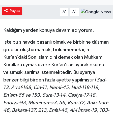
Yaşam
Paylaş
-
+
A
A
Resmi ilanlar
Kaldığım yerden konuya devam ediyorum.
İşte bu sınavda başarılı olmak ve birbirine düşman
gruplar oluşturmamak, bölünmemek için
Kur’an’daki Son İslam dini demek olan Muhkem
Kurallara uymak üzere Kur’an’ı anlayarak okuma
ve sımsıkı sarılma istenmektedir. Bu uyarıya
benzer bilgi birden fazla ayette yapılmıştır (
Sad-
13, A'raf-168, Cin-11, Neml-45, Hud-118-119,
En’am-65 ve 159, Şura-13-14, Casiye-17-18,
Enbiya-93, Müminun-53, 56, Rum 32, Ankebud-
46, Bakara-137, 213, Enfal-46, Al-i İmran-19, 103-