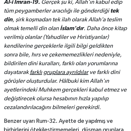
Al-i İmran-19.
Gerçek şu ki, Allah'ın kabul edip
tüm peygamberler aracılığı ile gön­derdiği
tek
din
, şirk koşmadan tek ilah olarak Allah’a teslim
olmak temelli din olan
İslam'dır
. Daha önce kitap
verilmiş olanlar (Yahudiler ve Hıristiyanlar)
kendilerine gerçeklerle ilgili bilgi geldikten
sonra bile, hırs ve çekememezlikleri nedeniyle,
bildirilen dini kuralları, farklı olan yorumlarına
dayatarak
farklı
gruplara ayrıldılar
ve farklı dini
görüşler oluşturdular. Hâlbuki kim Allah'ın
ayetlerindeki Muhkem gerçekleri kabul etmez ve
değiştirecek olursa hesabının hızla yapılıp
cezalandırılacağını bilmeleri gerekirdi.
Benzer uyarı Rum-32. Ayette de yapılmış ve
birbirlerini ötekileştirmemeleri, düşman gruplara