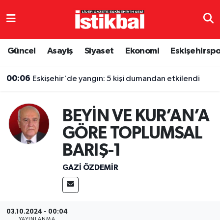
Eskişehirspor
Eskişehir Nöbetçi Eczaneler
Güncel
Asayiş
Siyaset
Ekonomi
Eskişehirsp
Güncel
Eskişehir Hava Durumu
00:06
Eskişehir'de yangın: 5 kişi dumandan etkilendi
Asayiş
Eskişehir Namaz Vakitleri
BEYİN VE KUR’AN’A
Siyaset
Eskişehir Trafik Yoğunluk Haritası
GÖRE TOPLUMSAL
Spor
TFF 3.Lig 4.Grup Puan Durumu ve Fikstür
BARIŞ-1
Eğitim
Tüm Manşetler
GAZI ÖZDEMIR
Ekonomi
Son Dakika Haberleri
Sağlık
Haber Arşivi
03.10.2024 - 00:04
YAYINLANMA