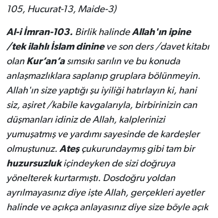
105, Hucurat-13, Maide-3)
Al-i İmran-103.
Birlik halinde
Allah'ın ipine
/tek ilahlı İslam dinine
ve son ders /davet kitabı
olan
Kur’an’a
sımsıkı sarılın ve bu konuda
anlaşmazlıklara saplanıp gruplara bölünmeyin.
Allah'ın size yaptığı şu iyiliği hatırlayın ki, hani
siz, aşiret /kabile kavgalarıyla, birbirinizin can
düşmanları idiniz de Allah, kalplerinizi
yumuşatmış ve yardımı sayesinde de kardeşler
olmuştunuz.
Ateş
çukurundaymış gibi tam bir
huzursuzluk
içindeyken de sizi doğruya
yönelterek kurtarmıştı. Dosdoğru yoldan
ayrılmayasınız diye işte Allah, gerçekleri ayetler
halinde ve açıkça anlayasınız diye size böyle açık