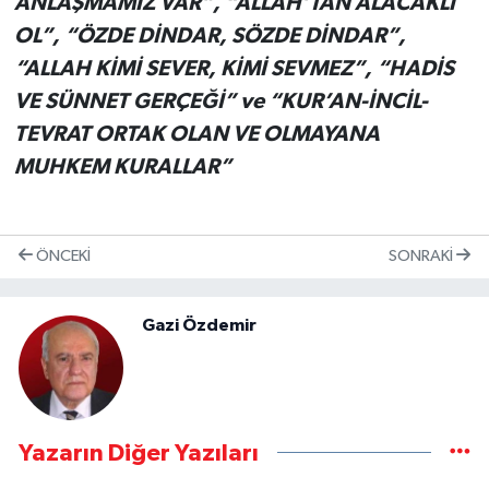
ANLAŞMAMIZ VAR”, “ALLAH’TAN ALACAKLI
OL”, “ÖZDE DİNDAR, SÖZDE DİNDAR”,
“ALLAH KİMİ SEVER, KİMİ SEVMEZ”, “HADİS
VE SÜNNET GERÇEĞİ” ve “KUR’AN-İNCİL-
TEVRAT ORTAK OLAN VE OLMAYANA
MUHKEM KURALLAR”
ÖNCEKI
SONRAKI
Gazi Özdemir
Yazarın Diğer Yazıları