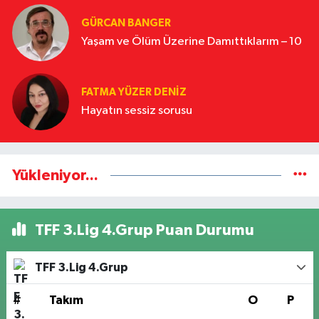
GÜRCAN BANGER
Yaşam ve Ölüm Üzerine Damıttıklarım – 10
FATMA YÜZER DENIZ
Hayatın sessiz sorusu
Yükleniyor...
TFF 3.Lig 4.Grup Puan Durumu
TFF 3.Lig 4.Grup
#
Takım
O
P