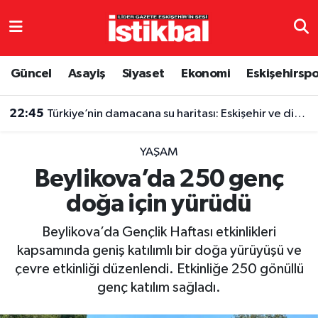
Eskişehirspor
Eskişehir Nöbetçi Eczaneler
Güncel
Asayiş
Siyaset
Ekonomi
Eskişehirsp
Güncel
Eskişehir Hava Durumu
22:45
Türkiye’nin damacana su haritası: Eskişehir ve diğer illerde fiyatlar ne kadar?
Asayiş
Eskişehir Namaz Vakitleri
YAŞAM
Siyaset
Eskişehir Trafik Yoğunluk Haritası
Beylikova’da 250 genç
doğa için yürüdü
Spor
TFF 3.Lig 4.Grup Puan Durumu ve Fikstür
Beylikova’da Gençlik Haftası etkinlikleri
Eğitim
Tüm Manşetler
kapsamında geniş katılımlı bir doğa yürüyüşü ve
çevre etkinliği düzenlendi. Etkinliğe 250 gönüllü
Ekonomi
Son Dakika Haberleri
genç katılım sağladı.
Sağlık
Haber Arşivi