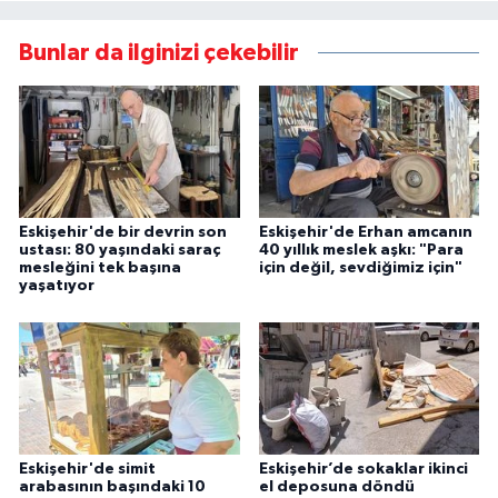
Bunlar da ilginizi çekebilir
Eskişehir'de bir devrin son
Eskişehir'de Erhan amcanın
ustası: 80 yaşındaki saraç
40 yıllık meslek aşkı: "Para
mesleğini tek başına
için değil, sevdiğimiz için"
yaşatıyor
Eskişehir'de simit
Eskişehir’de sokaklar ikinci
arabasının başındaki 10
el deposuna döndü