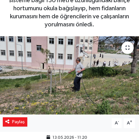
sisteme bağlı 130 metre uzunluğundaki bahçe
hortumunu okula bağışlayıp, hem fidanların
Yaşam
kurumasını hem de öğrencilerin ve çalışanların
yorulmasını önledi.
Resmi ilanlar
Paylaş
-
+
A
A
13.05.2026 - 11:20