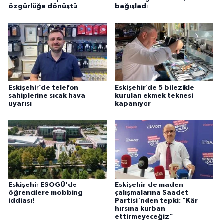
özgürlüğe dönüştü
bağışladı
Eskişehir’de telefon
Eskişehir’de 5 bilezikle
sahiplerine sıcak hava
kurulan ekmek teknesi
uyarısı
kapanıyor
Eskişehir ESOGÜ'de
Eskişehir'de maden
öğrencilere mobbing
çalışmalarına Saadet
iddiası!
Partisi'nden tepki: “Kâr
hırsına kurban
ettirmeyeceğiz”