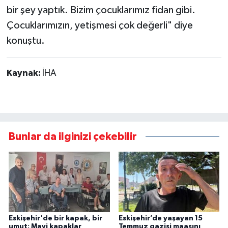
bir şey yaptık. Bizim çocuklarımız fidan gibi.
Çocuklarımızın, yetişmesi çok değerli" diye
konuştu.
Kaynak:
İHA
Bunlar da ilginizi çekebilir
Eskişehir'de bir kapak, bir
Eskişehir’de yaşayan 15
umut: Mavi kapaklar
Temmuz gazisi maaşını