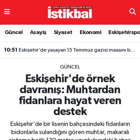
Eskişehirspor
Eskişehir Nöbetçi Eczaneler
Güncel
Asayiş
Siyaset
Ekonomi
Eskişehirsp
Güncel
Eskişehir Hava Durumu
10:51
Eskişehir’de yaşayan 15 Temmuz gazisi maaşını bağışladı
Asayiş
Eskişehir Namaz Vakitleri
GÜNCEL
Siyaset
Eskişehir Trafik Yoğunluk Haritası
Eskişehir'de örnek
davranış: Muhtardan
Spor
TFF 3.Lig 4.Grup Puan Durumu ve Fikstür
fidanlara hayat veren
Eğitim
Tüm Manşetler
destek
Ekonomi
Son Dakika Haberleri
Eskişehir'de bir lisenin bahçesindeki fidanların
bidonlarla sulandığını gören muhtar, makaralı
Sağlık
Haber Arşivi