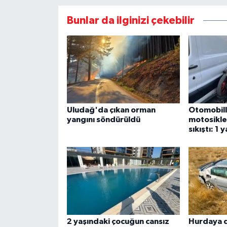
Bunlar da ilginizi çekebilir
Uludağ'da çıkan orman
Otomobill
yangını söndürüldü
motosiklet
sıkıştı: 1 y
2 yaşındaki çocuğun cansız
Hurdaya 