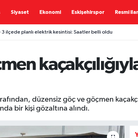
ş
Siyaset
Ekonomi
Eskişehirspor
Resmi ila
 3 ilçede planlı elektrik kesintisi: Saatler belli oldu
öçmen kaçakçılığıy
tarafından, düzensiz göç ve göçmen kaçak
 bir kişi gözaltına alındı.
Y