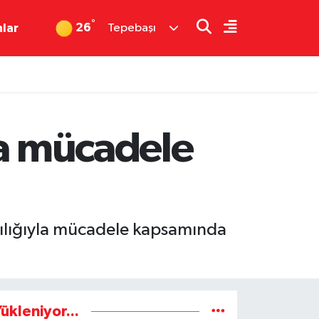
°
26
nlar
Tepebaşı
la mücadele
çılığıyla mücadele kapsamında
ükleniyor...