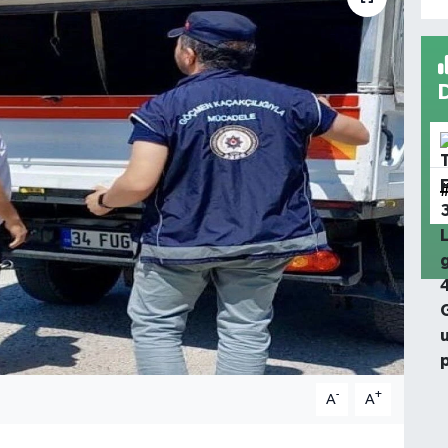
-
+
A
A