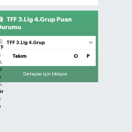
TFF 3.Lig 4.Grup Puan
Durumu
TFF 3.Lig 4.Grup
#
Takım
O
P
Detaylar için tıklayın