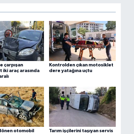
e çarpışan
Kontrolden çıkan motosiklet
 iki araç arasında
dere yatağına uçtu
aralı
dönen otomobil
Tarım işçilerini taşıyan servis