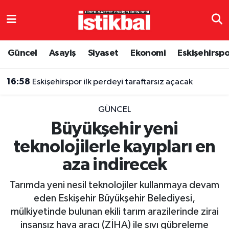
Eskişehirspor
Eskişehir Nöbetçi Eczaneler
Güncel
Asayiş
Siyaset
Ekonomi
Eskişehirsp
Güncel
Eskişehir Hava Durumu
16:58
Eskişehirspor ilk perdeyi taraftarsız açacak
Asayiş
Eskişehir Namaz Vakitleri
GÜNCEL
Siyaset
Eskişehir Trafik Yoğunluk Haritası
Büyükşehir yeni
teknolojilerle kayıpları en
Spor
TFF 3.Lig 4.Grup Puan Durumu ve Fikstür
aza indirecek
Eğitim
Tüm Manşetler
Tarımda yeni nesil teknolojiler kullanmaya devam
Ekonomi
Son Dakika Haberleri
eden Eskişehir Büyükşehir Belediyesi,
mülkiyetinde bulunan ekili tarım arazilerinde zirai
Sağlık
Haber Arşivi
insansız hava aracı (ZİHA) ile sıvı gübreleme