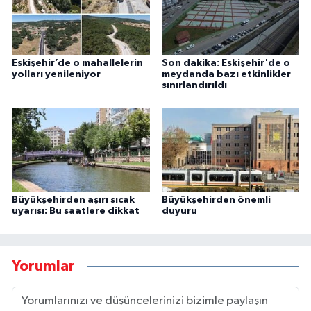
Eskişehir’de o mahallelerin
Son dakika: Eskişehir'de o
yolları yenileniyor
meydanda bazı etkinlikler
sınırlandırıldı
Büyükşehirden aşırı sıcak
Büyükşehirden önemli
uyarısı: Bu saatlere dikkat
duyuru
Yorumlar