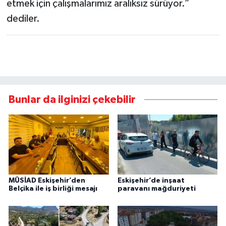
etmek için çalışmalarımız aralıksız sürüyor.”
dediler.
Bunlar da ilginizi çekebilir
MÜSİAD Eskişehir’den
Eskişehir’de inşaat
Belçika ile iş birliği mesajı
paravanı mağduriyeti