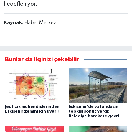
hedefleniyor.
Kaynak:
Haber Merkezi
Bunlar da ilginizi çekebilir
Jeofizik mühendislerinden
Eskişehir’de vatandaşın
Eskişehir zemini için uyarı!
tepkisi sonuç verdi:
Belediye harekete geçti