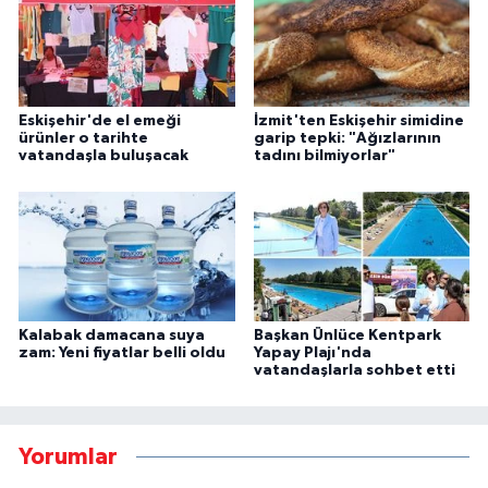
Eskişehir'de el emeği
İzmit'ten Eskişehir simidine
ürünler o tarihte
garip tepki: "Ağızlarının
vatandaşla buluşacak
tadını bilmiyorlar"
Kalabak damacana suya
Başkan Ünlüce Kentpark
zam: Yeni fiyatlar belli oldu
Yapay Plajı'nda
vatandaşlarla sohbet etti
Yorumlar