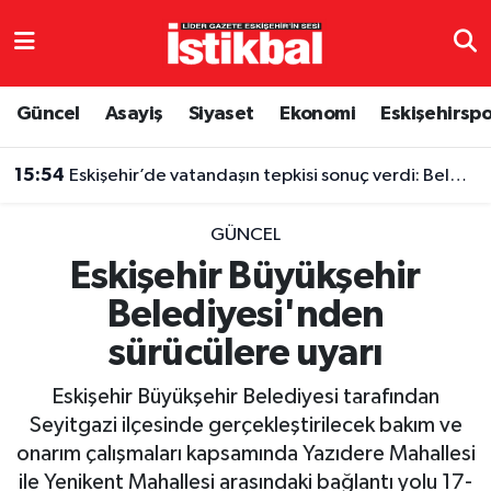
Eskişehirspor
Eskişehir Nöbetçi Eczaneler
Güncel
Asayiş
Siyaset
Ekonomi
Eskişehirsp
Güncel
Eskişehir Hava Durumu
15:54
Eskişehir’de vatandaşın tepkisi sonuç verdi: Belediye harekete geçti
Asayiş
Eskişehir Namaz Vakitleri
GÜNCEL
Siyaset
Eskişehir Trafik Yoğunluk Haritası
Eskişehir Büyükşehir
Belediyesi'nden
Spor
TFF 3.Lig 4.Grup Puan Durumu ve Fikstür
sürücülere uyarı
Eğitim
Tüm Manşetler
Eskişehir Büyükşehir Belediyesi tarafından
Ekonomi
Son Dakika Haberleri
Seyitgazi ilçesinde gerçekleştirilecek bakım ve
onarım çalışmaları kapsamında Yazıdere Mahallesi
Sağlık
Haber Arşivi
ile Yenikent Mahallesi arasındaki bağlantı yolu 17-