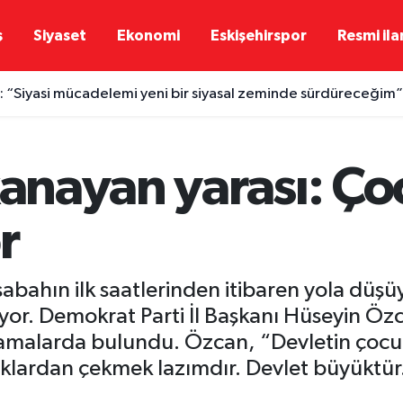
ş
Siyaset
Ekonomi
Eskişehirspor
Resmi ila
 “Siyasi mücadelemi yeni bir siyasal zeminde sürdüreceğim”
kanayan yarası: Ço
r
sabahın ilk saatlerinden itibaren yola düş
r. Demokrat Parti İl Başkanı Hüseyin Özca
çıklamalarda bulundu. Özcan, “Devletin ço
aklardan çekmek lazımdır. Devlet büyüktür.