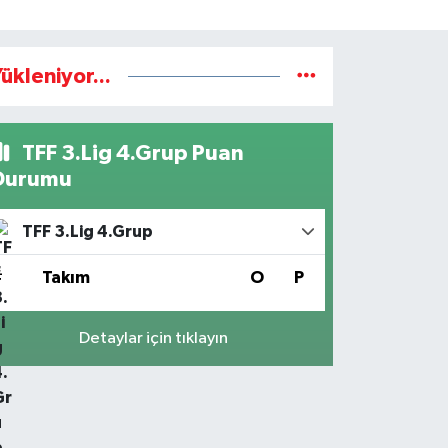
ükleniyor...
TFF 3.Lig 4.Grup Puan
Durumu
TFF 3.Lig 4.Grup
#
Takım
O
P
Detaylar için tıklayın