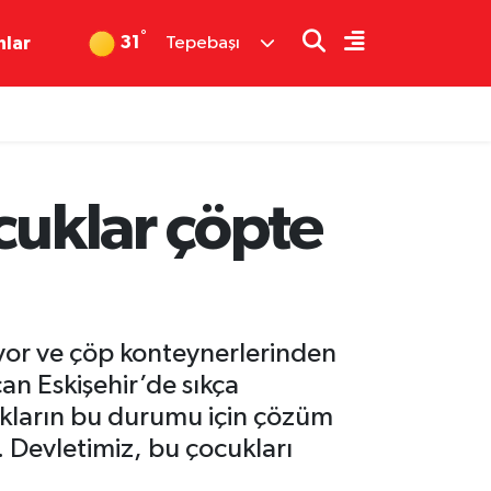
°
31
nlar
Tepebaşı
cuklar çöpte
üyor ve çöp konteynerlerinden
n Eskişehir’de sıkça
cukların bu durumu için çözüm
 Devletimiz, bu çocukları