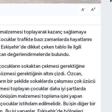
-
+
A
A
 malzemesi toplayarak kazanç sağlamaya
 Çocuklar trafikte bazı zamanlarda hayatlarını
skişehir’de dikkat çeken tablo ile ilgili
zcan değerlendirmelerde bulundu.
çocukların sokaktan çekmesi gerektiğine
zmesi gerektiğinin altını çizdi. Özcan,
rın bir şekilde sokaklarda çalışması çok üzücü
esi toplayan çocuklar daha iyi şartlarda
 dönüşüm malzemesi toplama işini yapan
ocuklar istihdam edilmelidir. Bu işin diğer bir
 Bu işi yapanlar, Eskişehir’de bölgeleri