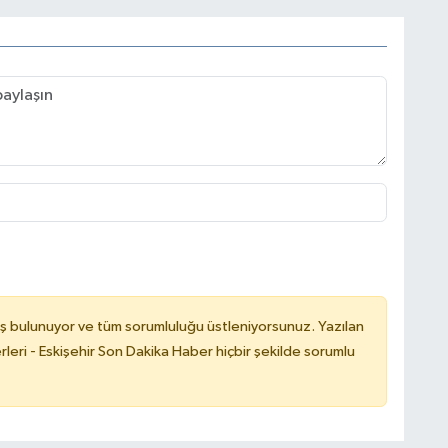
ş bulunuyor ve tüm sorumluluğu üstleniyorsunuz. Yazılan
leri - Eskişehir Son Dakika Haber hiçbir şekilde sorumlu