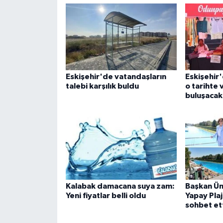
Eskişehir'de vatandaşların
Eskişehir
talebi karşılık buldu
o tarihte
buluşacak
Kalabak damacana suya zam:
Başkan Ün
Yeni fiyatlar belli oldu
Yapay Pla
sohbet et