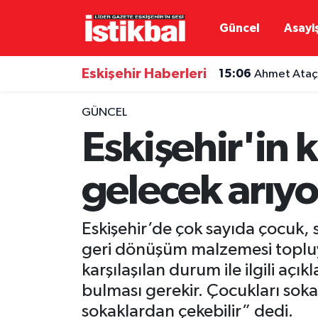
Güncel
Asayi
Eskişehirspor
Eskişehir Nöbetçi Eczaneler
Eskişehir Haberleri
15:06
Ahmet Ataç:
Güncel
Eskişehir Hava Durumu
GÜNCEL
Asayiş
Eskişehir Namaz Vakitleri
Eskişehir'in 
Siyaset
Eskişehir Trafik Yoğunluk Haritası
gelecek arıyo
Spor
TFF 3.Lig 4.Grup Puan Durumu ve Fikstür
Eskişehir’de çok sayıda çocuk, 
Eğitim
Tüm Manşetler
geri dönüşüm malzemesi topluyo
karşılaşılan durum ile ilgili a
Ekonomi
Son Dakika Haberleri
bulması gerekir. Çocukları sok
Sağlık
Haber Arşivi
sokaklardan çekebilir” dedi.