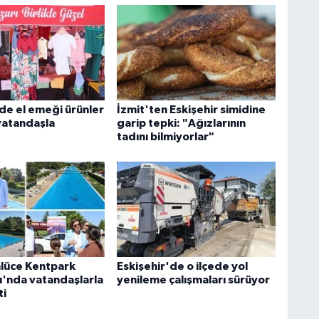
'de el emeği ürünler
İzmit'ten Eskişehir simidine
 vatandaşla
garip tepki: "Ağızlarının
tadını bilmiyorlar"
lüce Kentpark
Eskişehir'de o ilçede yol
jı'nda vatandaşlarla
yenileme çalışmaları sürüyor
ti