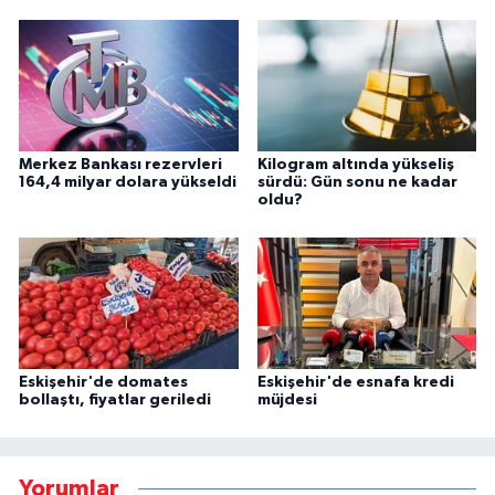
Merkez Bankası rezervleri
Kilogram altında yükseliş
164,4 milyar dolara yükseldi
sürdü: Gün sonu ne kadar
oldu?
Eskişehir'de domates
Eskişehir'de esnafa kredi
bollaştı, fiyatlar geriledi
müjdesi
Yorumlar