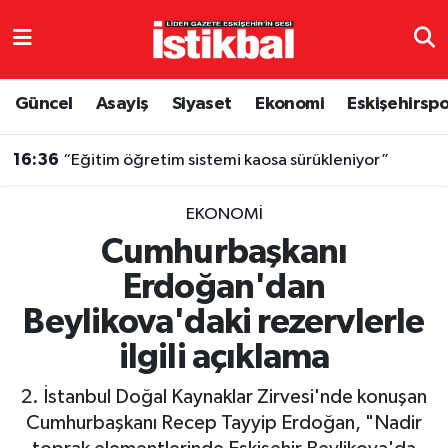
Eskişehirspor
Eskişehir Nöbetçi Eczaneler
Güncel
Asayiş
Siyaset
Ekonomi
Eskişehirsp
Güncel
Eskişehir Hava Durumu
16:36
“Eğitim öğretim sistemi kaosa sürükleniyor”
Asayiş
Eskişehir Namaz Vakitleri
EKONOMI
Siyaset
Eskişehir Trafik Yoğunluk Haritası
Cumhurbaşkanı
Erdoğan'dan
Spor
TFF 3.Lig 4.Grup Puan Durumu ve Fikstür
Beylikova'daki rezervlerle
Eğitim
Tüm Manşetler
ilgili açıklama
Ekonomi
Son Dakika Haberleri
2. İstanbul Doğal Kaynaklar Zirvesi'nde konuşan
Cumhurbaşkanı Recep Tayyip Erdoğan, "Nadir
Sağlık
Haber Arşivi