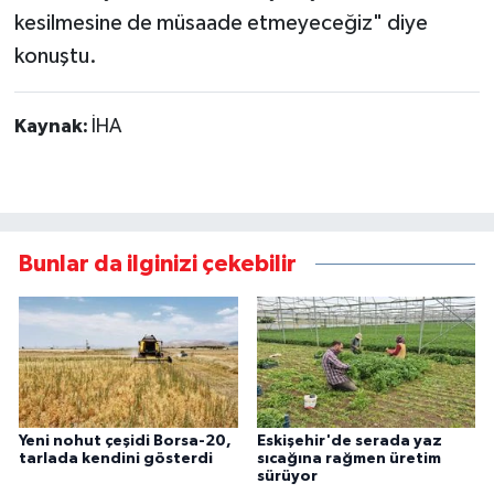
kesilmesine de müsaade etmeyeceğiz" diye
konuştu.
Kaynak:
İHA
Bunlar da ilginizi çekebilir
Yeni nohut çeşidi Borsa-20,
Eskişehir'de serada yaz
tarlada kendini gösterdi
sıcağına rağmen üretim
sürüyor