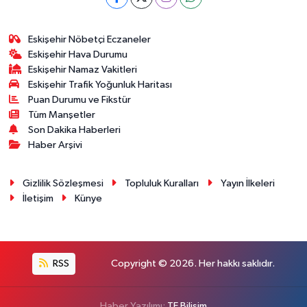
Eskişehir Nöbetçi Eczaneler
Eskişehir Hava Durumu
Eskişehir Namaz Vakitleri
Eskişehir Trafik Yoğunluk Haritası
Puan Durumu ve Fikstür
Tüm Manşetler
Son Dakika Haberleri
Haber Arşivi
Gizlilik Sözleşmesi
Topluluk Kuralları
Yayın İlkeleri
İletişim
Künye
RSS
Copyright © 2026. Her hakkı saklıdır.
Haber Yazılımı:
TE Bilişim