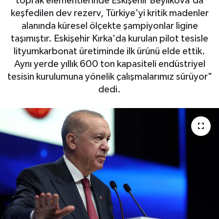
toprak elementlerinde Eskişehir Beylikova'da
keşfedilen dev rezerv, Türkiye'yi kritik madenler
Yaşam
alanında küresel ölçekte şampiyonlar ligine
taşımıştır. Eskişehir Kırka'da kurulan pilot tesisle
Resmi ilanlar
lityumkarbonat üretiminde ilk ürünü elde ettik.
Aynı yerde yıllık 600 ton kapasiteli endüstriyel
tesisin kurulumuna yönelik çalışmalarımız sürüyor"
dedi.