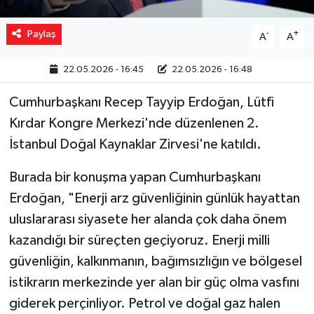
Paylaş
-
+
A
A
22.05.2026 - 16:45
22.05.2026 - 16:48
Cumhurbaşkanı Recep Tayyip Erdoğan, Lütfi
Kırdar Kongre Merkezi'nde düzenlenen 2.
İstanbul Doğal Kaynaklar Zirvesi'ne katıldı.
Burada bir konuşma yapan Cumhurbaşkanı
Erdoğan, "Enerji arz güvenliğinin günlük hayattan
uluslararası siyasete her alanda çok daha önem
kazandığı bir süreçten geçiyoruz. Enerji milli
güvenliğin, kalkınmanın, bağımsızlığın ve bölgesel
istikrarın merkezinde yer alan bir güç olma vasfını
giderek perçinliyor. Petrol ve doğal gaz halen