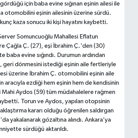
gördüğü için baba evine sığınan eşinin ailesi ile
otomobilini eşinin ailesinin üzerine sürdü.
unç kaza sonucu iki kişi hayatını kaybetti.
 Server Somuncuoğlu Mahallesi Eflatun
e Çağla Ç. (27), eşi İbrahim Ç.'den (30)
kte baba evine sığındı. Durumun ardından
geri dönmesini istediği eşinin aile fertleriyle
si üzerine İbrahim Ç. otomobilini eşinin aile
in aracıyla ezdiği hem eşinin hem de kendisinin
eni Mahi Aydos (59) tüm müdahalelere rağmen
aybetti. Torun ve Aydos, yapılan otopsinin
aklaştırma kararı olduğu öğrenilen saldırgan
u'da yakalanarak gözaltına alındı. Ankara'ya
mniyette sürdüğü aktarıldı.