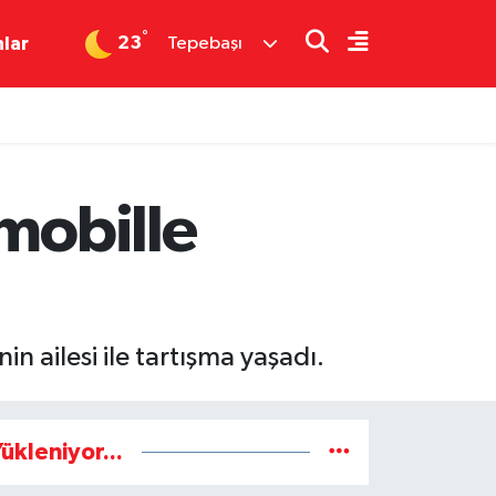
°
23
nlar
Tepebaşı
mobille
n ailesi ile tartışma yaşadı.
ükleniyor...