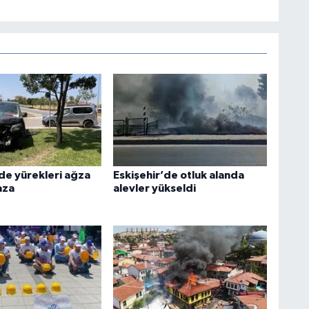
’de yürekleri ağza
Eskişehir’de otluk alanda
aza
alevler yükseldi