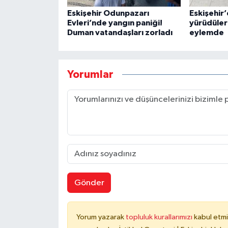
Eskişehir Odunpazarı
Eskişehir
Evleri’nde yangın paniği!
yürüdüler
Duman vatandaşları zorladı
eylemde
Yorumlar
Gönder
Yorum yazarak
topluluk kurallarımızı
kabul etmi