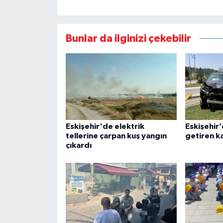
Bunlar da ilginizi çekebilir
Eskişehir'de elektrik
Eskişehir
tellerine çarpan kuş yangın
getiren k
çıkardı