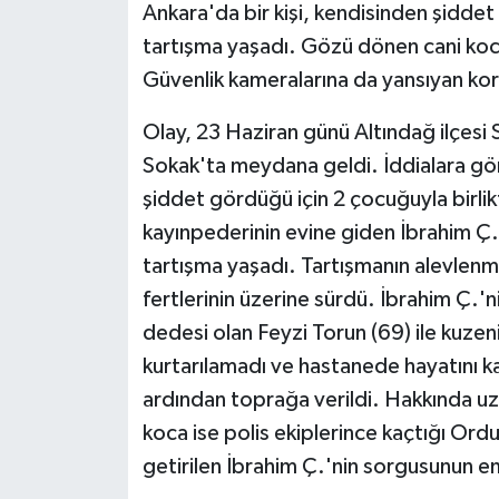
Ankara'da bir kişi, kendisinden şiddet 
tartışma yaşadı. Gözü dönen cani koca 
Güvenlik kameralarına da yansıyan kork
Olay, 23 Haziran günü Altındağ ilçesi
Sokak'ta meydana geldi. İddialara gör
şiddet gördüğü için 2 çocuğuyla birli
kayınpederinin evine giden İbrahim Ç., 
tartışma yaşadı. Tartışmanın alevlenme
fertlerinin üzerine sürdü. İbrahim Ç.'n
dedesi olan Feyzi Torun (69) ile kuz
kurtarılamadı ve hastanede hayatını k
ardından toprağa verildi. Hakkında uz
koca ise polis ekiplerince kaçtığı Ord
getirilen İbrahim Ç.'nin sorgusunun e