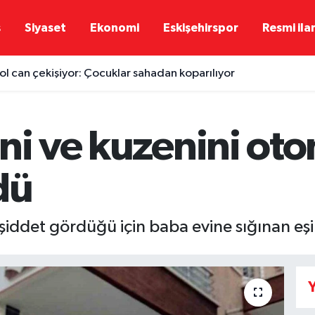
ş
Siyaset
Ekonomi
Eskişehirspor
Resmi ila
l can çekişiyor: Çocuklar sahadan koparılıyor
ni ve kuzenini oto
dü
şiddet gördüğü için baba evine sığınan eşini
Y