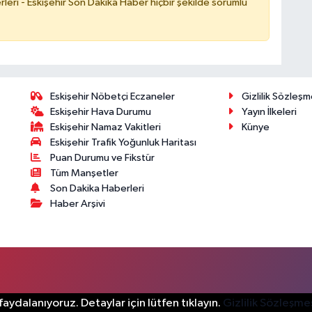
leri - Eskişehir Son Dakika Haber hiçbir şekilde sorumlu
Eskişehir Nöbetçi Eczaneler
Gizlilik Sözleşm
Eskişehir Hava Durumu
Yayın İlkeleri
Eskişehir Namaz Vakitleri
Künye
Eskişehir Trafik Yoğunluk Haritası
Puan Durumu ve Fikstür
Tüm Manşetler
Son Dakika Haberleri
Haber Arşivi
aydalanıyoruz. Detaylar için lütfen tıklayın.
Gizlilik Sözleşme