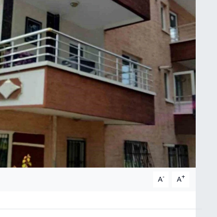
-
+
A
A