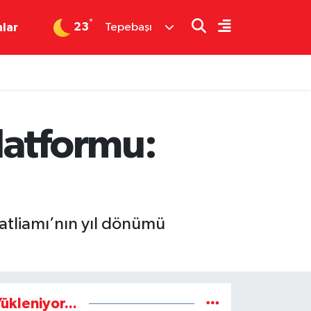
°
23
nlar
Tepebaşı
latformu:
”
tliamı’nın yıl dönümü
ükleniyor...