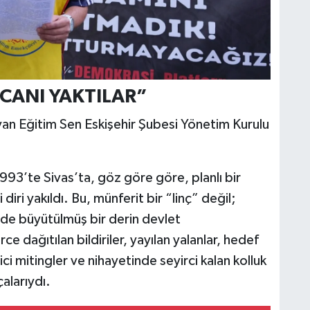
 CANI YAKTILAR”
yan Eğitim Sen Eskişehir Şubesi Yönetim Kurulu
93’te Sivas’ta, göz göre göre, planlı bir
diri yakıldı. Bu, münferit bir “linç” değil;
inde büyütülmüş bir derin devlet
 dağıtılan bildiriler, yayılan yalanlar, hedef
 mitingler ve nihayetinde seyirci kalan kolluk
alarıydı.