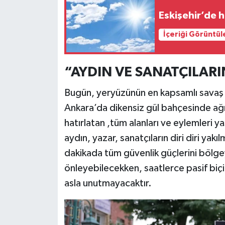
Eskişehir’de h
İçeriği Görüntül
“AYDIN VE SANATÇILARI
​Bugün, yeryüzünün en kapsamlı savaş 
Ankara’da dikensiz gül bahçesinde ağı
hatırlatan ,tüm alanları ve eylemleri 
aydın, yazar, sanatçıların diri diri yakı
dakikada tüm güvenlik güçlerini bölge
önleyebilecekken, saatlerce pasif biç
asla unutmayacaktır.