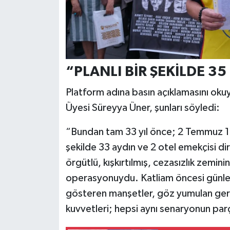
“PLANLI BİR ŞEKİLDE 35
Platform adına basın açıklamasını oku
Üyesi Süreyya Üner, şunları söyledi:
“Bundan tam 33 yıl önce; 2 Temmuz 19
şekilde 33 aydın ve 2 otel emekçisi diri 
örgütlü, kışkırtılmış, cezasızlık zemin
operasyonuydu. Katliam öncesi günlerce
gösteren manşetler, göz yumulan gerici
kuvvetleri; hepsi aynı senaryonun parç