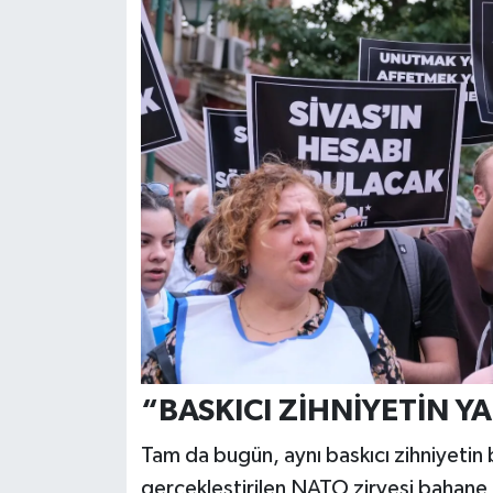
“BASKICI ZİHNİYETİN Y
​Tam da bugün, aynı baskıcı zihniyetin
gerçekleştirilen NATO zirvesi bahane e