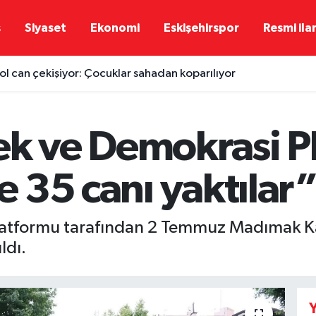
ş
Siyaset
Ekonomi
Eskişehirspor
Resmi ila
l can çekişiyor: Çocuklar sahadan koparılıyor
ek ve Demokrasi P
e 35 canı yaktılar
latformu tarafından 2 Temmuz Madımak Ka
ldı.
Y