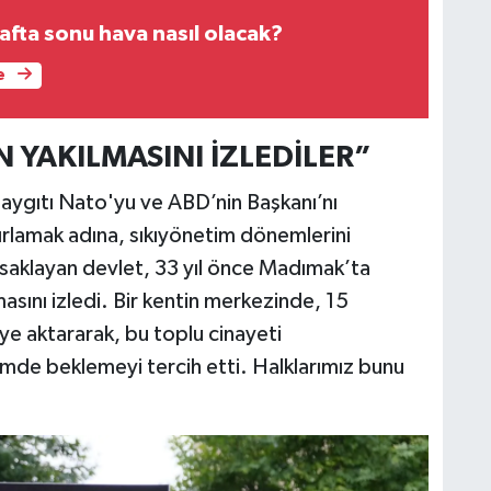
afta sonu hava nasıl olacak?
e
N YAKILMASINI İZLEDİLER”
aygıtı Nato'yu ve ABD’nin Başkanı’nı
rlamak adına, sıkıyönetim dönemlerini
yasaklayan devlet, 33 yıl önce Madımak’ta
lmasını izledi. Bir kentin merkezinde, 15
ye aktararak, bu toplu cinayeti
imde beklemeyi tercih etti. Halklarımız bunu