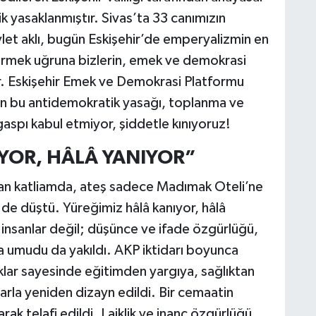
ik yasaklanmıştır. Sivas’ta 33 canımızın
vlet aklı, bugün Eskişehir’de emperyalizmin en
irmek uğruna bizlerin, emek ve demokrasi
ır. Eskişehir Emek ve Demokrasi Platformu
an bu antidemokratik yasağı, toplanma ve
aspı kabul etmiyor, şiddetle kınıyoruz!
YOR, HÂLÂ YANIYOR”
anan katliamda, ateş sadece Madımak Oteli’ne
e düştü. Yüreğimiz hâlâ kanıyor, hâlâ
insanlar değil; düşünce ve ifade özgürlüğü,
şama umudu da yakıldı. AKP iktidarı boyunca
aklar sayesinde eğitimden yargıya, sağlıktan
larla yeniden dizayn edildi. Bir cemaatin
ak telafi edildi. Laiklik ve inanç özgürlüğü