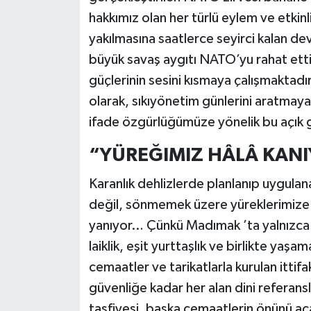
hakkımız olan her türlü eylem ve etkinl
yakılmasına saatlerce seyirci kalan de
büyük savaş aygıtı NATO’yu rahat ett
güçlerinin sesini kısmaya çalışmaktad
olarak, sıkıyönetim günlerini aratmay
ifade özgürlüğümüze yönelik bu açık g
“YÜREĞIMIZ HÂLÂ KANI
​Karanlık dehlizlerde planlanıp uygul
değil, sönmemek üzere yüreklerimize d
yanıyor… Çünkü Madımak ’ta yalnızca 
laiklik, eşit yurttaşlık ve birlikte ya
cemaatler ve tarikatlarla kurulan ittif
güvenliğe kadar her alan dini referans
tasfiyesi, başka cemaatlerin önünü açar