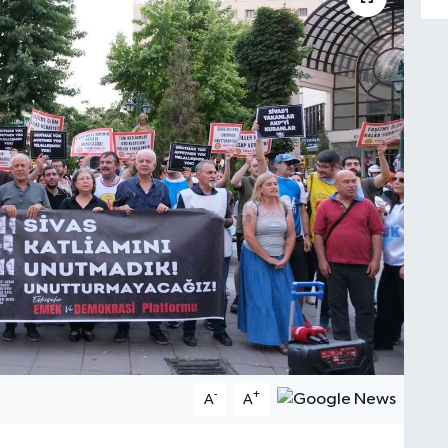
-
+
A
A