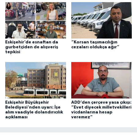
Eskişehir’de esnaftan da
“Korsan taşımacılığın
gurbetçiden de alışveriş
cezaları oldukça ağır“
tepkisi
Eskişehir Büyükşehir
ADD’den çerçeve yasa çıkışı:
Belediyesi'nden uyarı: İşe
“Evet diyecek milletvekilleri
alım vaadiyle dolandırıcılık
vicdanlarına hesap
açıklaması
veremez”