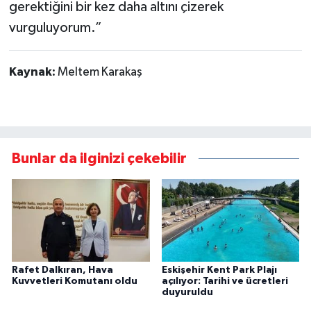
gerektiğini bir kez daha altını çizerek
vurguluyorum.”
Kaynak:
Meltem Karakaş
Bunlar da ilginizi çekebilir
Rafet Dalkıran, Hava
Eskişehir Kent Park Plajı
Kuvvetleri Komutanı oldu
açılıyor: Tarihi ve ücretleri
duyuruldu