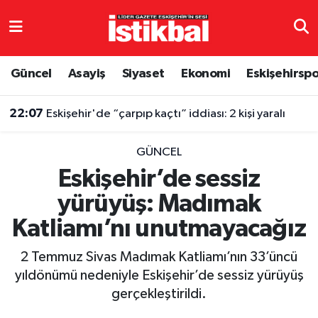
Eskişehirspor
Eskişehir Nöbetçi Eczaneler
Güncel
Asayiş
Siyaset
Ekonomi
Eskişehirsp
Güncel
Eskişehir Hava Durumu
22:07
Eskişehir'de “çarpıp kaçtı” iddiası: 2 kişi yaralı
Asayiş
Eskişehir Namaz Vakitleri
GÜNCEL
Siyaset
Eskişehir Trafik Yoğunluk Haritası
Eskişehir’de sessiz
yürüyüş: Madımak
Spor
TFF 3.Lig 4.Grup Puan Durumu ve Fikstür
Katliamı’nı unutmayacağız
Eğitim
Tüm Manşetler
2 Temmuz Sivas Madımak Katliamı’nın 33’üncü
Ekonomi
Son Dakika Haberleri
yıldönümü nedeniyle Eskişehir’de sessiz yürüyüş
gerçekleştirildi.
Sağlık
Haber Arşivi