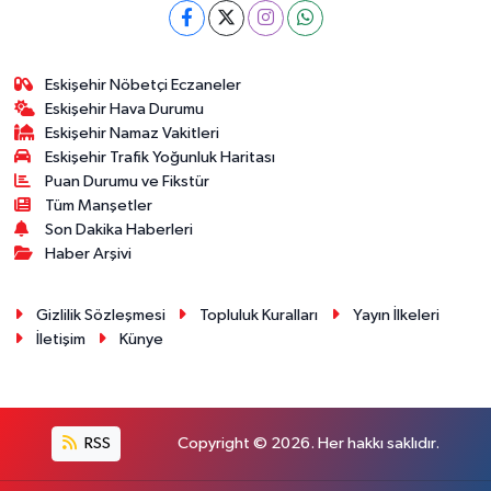
Eskişehir Nöbetçi Eczaneler
Eskişehir Hava Durumu
Eskişehir Namaz Vakitleri
Eskişehir Trafik Yoğunluk Haritası
Puan Durumu ve Fikstür
Tüm Manşetler
Son Dakika Haberleri
Haber Arşivi
Gizlilik Sözleşmesi
Topluluk Kuralları
Yayın İlkeleri
İletişim
Künye
RSS
Copyright © 2026. Her hakkı saklıdır.