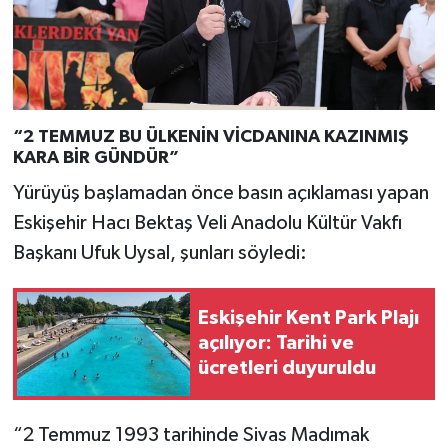
“2 TEMMUZ BU ÜLKENİN VİCDANINA KAZINMIŞ
KARA BİR GÜNDÜR”
Yürüyüş başlamadan önce basın açıklaması yapan
Eskişehir Hacı Bektaş Veli Anadolu Kültür Vakfı
Başkanı Ufuk Uysal, şunları söyledi:
Eskişehir Kent Park Plajı
açılıyor: Tarihi ve
ücretleri duyuruldu
“2 Temmuz 1993 tarihinde Sivas Madımak