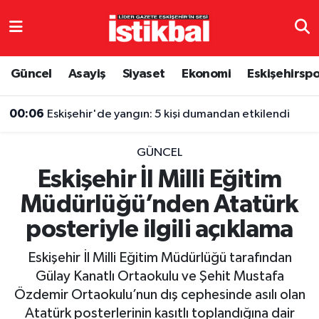
Eskişehirspor
Eskişehir Nöbetçi Eczaneler
Güncel
Asayiş
Siyaset
Ekonomi
Eskişehirsp
Güncel
Eskişehir Hava Durumu
00:06
Eskişehir'de yangın: 5 kişi dumandan etkilendi
Asayiş
Eskişehir Namaz Vakitleri
GÜNCEL
Siyaset
Eskişehir Trafik Yoğunluk Haritası
Eskişehir İl Milli Eğitim
Müdürlüğü’nden Atatürk
Spor
TFF 3.Lig 4.Grup Puan Durumu ve Fikstür
posteriyle ilgili açıklama
Eğitim
Tüm Manşetler
Eskişehir İl Milli Eğitim Müdürlüğü tarafından
Ekonomi
Son Dakika Haberleri
Gülay Kanatlı Ortaokulu ve Şehit Mustafa
Özdemir Ortaokulu’nun dış cephesinde asılı olan
Sağlık
Haber Arşivi
Atatürk posterlerinin kasıtlı toplandığına dair