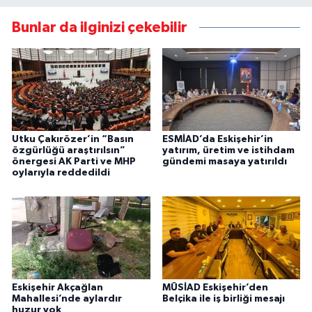
Bunlar da ilginizi çekebilir
Utku Çakırözer’in “Basın
ESMİAD’da Eskişehir’in
özgürlüğü araştırılsın”
yatırım, üretim ve istihdam
önergesi AK Parti ve MHP
gündemi masaya yatırıldı
oylarıyla reddedildi
Eskişehir Akçağlan
MÜSİAD Eskişehir’den
Mahallesi’nde aylardır
Belçika ile iş birliği mesajı
huzur yok