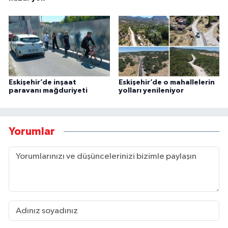
Eskişehir’de inşaat
Eskişehir’de o mahallelerin
paravanı mağduriyeti
yolları yenileniyor
Yorumlar