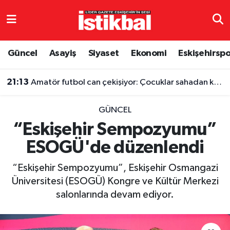
Eskişehirspor
Eskişehir Nöbetçi Eczaneler
Güncel
Asayiş
Siyaset
Ekonomi
Eskişehirsp
Güncel
Eskişehir Hava Durumu
21:13
Amatör futbol can çekişiyor: Çocuklar sahadan koparılıyor
Asayiş
Eskişehir Namaz Vakitleri
GÜNCEL
Siyaset
Eskişehir Trafik Yoğunluk Haritası
“Eskişehir Sempozyumu”
ESOGÜ'de düzenlendi
Spor
TFF 3.Lig 4.Grup Puan Durumu ve Fikstür
“Eskişehir Sempozyumu”, Eskişehir Osmangazi
Eğitim
Tüm Manşetler
Üniversitesi (ESOGÜ) Kongre ve Kültür Merkezi
salonlarında devam ediyor.
Ekonomi
Son Dakika Haberleri
Sağlık
Haber Arşivi