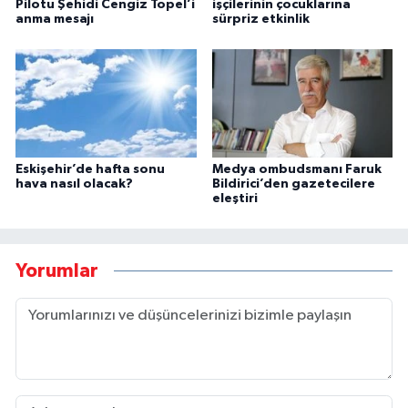
Pilotu Şehidi Cengiz Topel’i
işçilerinin çocuklarına
anma mesajı
sürpriz etkinlik
Eskişehir’de hafta sonu
Medya ombudsmanı Faruk
hava nasıl olacak?
Bildirici’den gazetecilere
eleştiri
Yorumlar