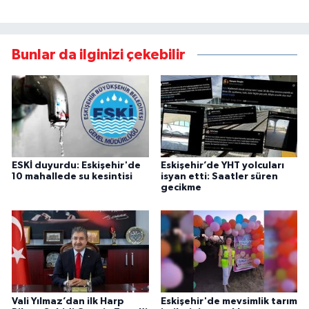
Bunlar da ilginizi çekebilir
ESKİ duyurdu: Eskişehir'de
Eskişehir’de YHT yolcuları
10 mahallede su kesintisi
isyan etti: Saatler süren
gecikme
Vali Yılmaz’dan ilk Harp
Eskişehir'de mevsimlik tarım