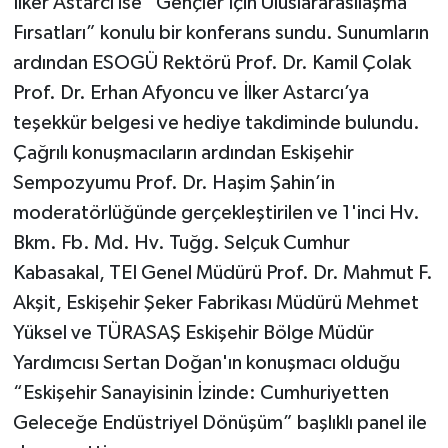
İlker Astarcı ise “Gençler İçin Uluslararasılaşma
Fırsatları” konulu bir konferans sundu. Sunumların
ardından ESOGÜ Rektörü Prof. Dr. Kamil Çolak
Prof. Dr. Erhan Afyoncu ve İlker Astarcı’ya
teşekkür belgesi ve hediye takdiminde bulundu.
Çağrılı konuşmacıların ardından Eskişehir
Sempozyumu Prof. Dr. Haşim Şahin’in
moderatörlüğünde gerçekleştirilen ve 1'inci Hv.
Bkm. Fb. Md. Hv. Tuğg. Selçuk Cumhur
Kabasakal, TEI Genel Müdürü Prof. Dr. Mahmut F.
Akşit, Eskişehir Şeker Fabrikası Müdürü Mehmet
Yüksel ve TÜRASAŞ Eskişehir Bölge Müdür
Yardımcısı Sertan Doğan'ın konuşmacı olduğu
“Eskişehir Sanayisinin İzinde: Cumhuriyetten
Geleceğe Endüstriyel Dönüşüm” başlıklı panel ile