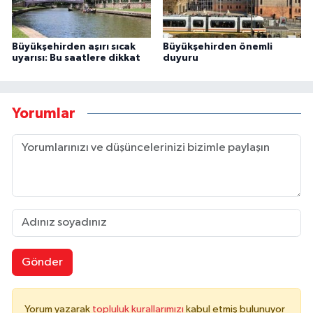
Büyükşehirden aşırı sıcak
Büyükşehirden önemli
uyarısı: Bu saatlere dikkat
duyuru
Yorumlar
Gönder
Yorum yazarak
topluluk kurallarımızı
kabul etmiş bulunuyor