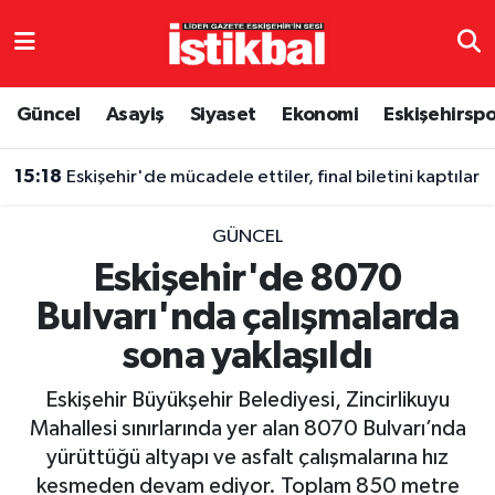
Eskişehirspor
Eskişehir Nöbetçi Eczaneler
Güncel
Asayiş
Siyaset
Ekonomi
Eskişehirsp
Güncel
Eskişehir Hava Durumu
15:18
Eskişehir'de mücadele ettiler, final biletini kaptılar
Asayiş
Eskişehir Namaz Vakitleri
GÜNCEL
Siyaset
Eskişehir Trafik Yoğunluk Haritası
Eskişehir'de 8070
Bulvarı'nda çalışmalarda
Spor
TFF 3.Lig 4.Grup Puan Durumu ve Fikstür
sona yaklaşıldı
Eğitim
Tüm Manşetler
Eskişehir Büyükşehir Belediyesi, Zincirlikuyu
Ekonomi
Son Dakika Haberleri
Mahallesi sınırlarında yer alan 8070 Bulvarı’nda
yürüttüğü altyapı ve asfalt çalışmalarına hız
Sağlık
Haber Arşivi
kesmeden devam ediyor. Toplam 850 metre