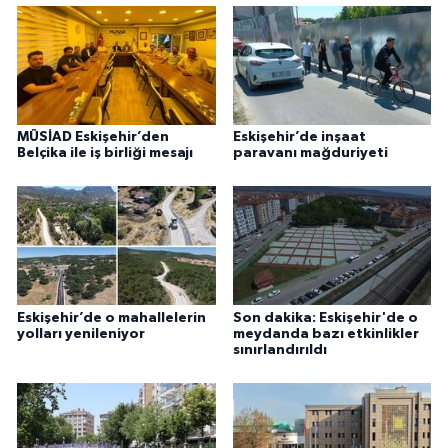
MÜSİAD Eskişehir’den
Eskişehir’de inşaat
Belçika ile iş birliği mesajı
paravanı mağduriyeti
Eskişehir’de o mahallelerin
Son dakika: Eskişehir'de o
yolları yenileniyor
meydanda bazı etkinlikler
sınırlandırıldı