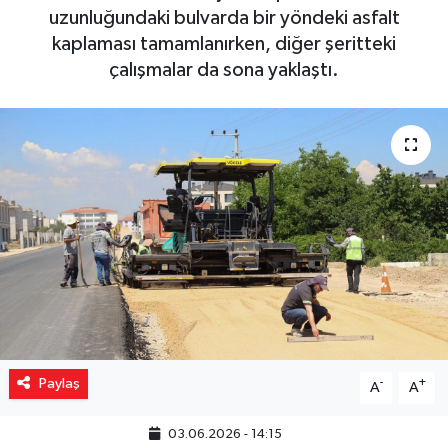
uzunluğundaki bulvarda bir yöndeki asfalt
Yaşam
kaplaması tamamlanırken, diğer şeritteki
çalışmalar da sona yaklaştı.
Resmi ilanlar
Paylaş
-
+
A
A
03.06.2026 - 14:15