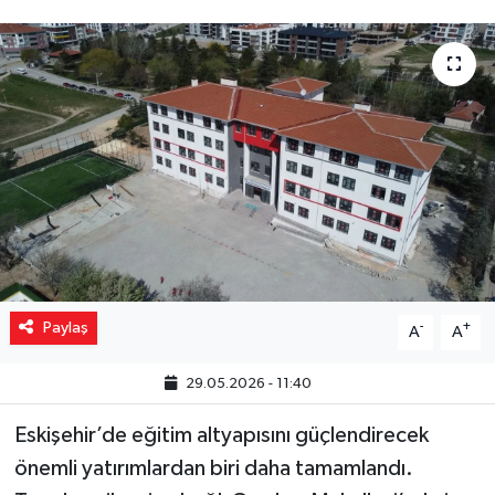
Yaşam
Resmi ilanlar
Paylaş
-
+
A
A
29.05.2026 - 11:40
Eskişehir’de eğitim altyapısını güçlendirecek
önemli yatırımlardan biri daha tamamlandı.