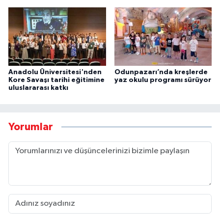
Anadolu Üniversitesi'nden
Odunpazarı’nda kreşlerde
Kore Savaşı tarihi eğitimine
yaz okulu programı sürüyor
uluslararası katkı
Yorumlar