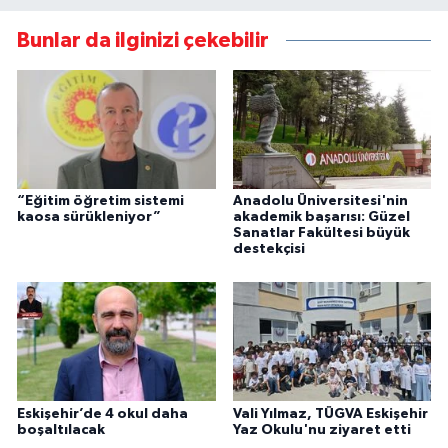
Bunlar da ilginizi çekebilir
“Eğitim öğretim sistemi
Anadolu Üniversitesi'nin
kaosa sürükleniyor”
akademik başarısı: Güzel
Sanatlar Fakültesi büyük
destekçisi
Eskişehir’de 4 okul daha
Vali Yılmaz, TÜGVA Eskişehir
boşaltılacak
Yaz Okulu'nu ziyaret etti