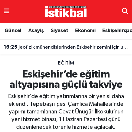
Eskişehirspor
Eskişehir Nöbetçi Eczaneler
Güncel
Asayiş
Siyaset
Ekonomi
Eskişehirsp
Güncel
Eskişehir Hava Durumu
16:25
Jeofizik mühendislerinden Eskişehir zemini için uyarı!
Asayiş
Eskişehir Namaz Vakitleri
EĞITIM
Siyaset
Eskişehir Trafik Yoğunluk Haritası
Eskişehir’de eğitim
altyapısına güçlü takviye
Spor
TFF 3.Lig 4.Grup Puan Durumu ve Fikstür
Eskişehir’de eğitim yatırımlarına bir yenisi daha
Eğitim
Tüm Manşetler
eklendi. Tepebaşı ilçesi Çamlıca Mahallesi’nde
yapımı tamamlanan Cevat Ünügür İlkokulu’nun
Ekonomi
Son Dakika Haberleri
yeni hizmet binası, 1 Haziran Pazartesi günü
düzenlenecek törenle hizmete açılacak.
Sağlık
Haber Arşivi