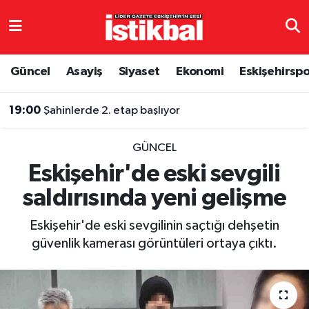
Eskişehirspor
Eskişehir Nöbetçi Eczaneler
Güncel
Asayiş
Siyaset
Ekonomi
Eskişehirsp
Güncel
Eskişehir Hava Durumu
19:00
Şahinlerde 2. etap başlıyor
Asayiş
Eskişehir Namaz Vakitleri
GÜNCEL
Siyaset
Eskişehir Trafik Yoğunluk Haritası
Eskişehir'de eski sevgili
saldırısında yeni gelişme
Spor
TFF 3.Lig 4.Grup Puan Durumu ve Fikstür
Eskişehir'de eski sevgilinin saçtığı dehşetin
Eğitim
Tüm Manşetler
güvenlik kamerası görüntüleri ortaya çıktı.
Ekonomi
Son Dakika Haberleri
Sağlık
Haber Arşivi