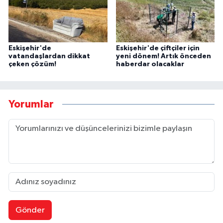
Eskişehir'de
Eskişehir'de çiftçiler için
vatandaşlardan dikkat
yeni dönem! Artık önceden
çeken çözüm!
haberdar olacaklar
Yorumlar
Gönder