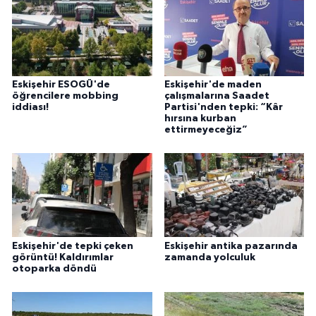
Eskişehir ESOGÜ'de
Eskişehir'de maden
öğrencilere mobbing
çalışmalarına Saadet
iddiası!
Partisi'nden tepki: “Kâr
hırsına kurban
ettirmeyeceğiz”
Eskişehir'de tepki çeken
Eskişehir antika pazarında
görüntü! Kaldırımlar
zamanda yolculuk
otoparka döndü