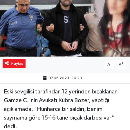
Yaşam
Resmi ilanlar
Paylaş
-
+
A
A
07.06.2023 - 10:23
Eski sevgilisi tarafından 12 yerinden bıçaklanan
Gamze C.'nin Avukatı Kübra Bozer, yaptığı
açıklamada, "Hunharca bir saldırı, benim
saymama göre 15-16 tane bıçak darbesi var"
dedi.