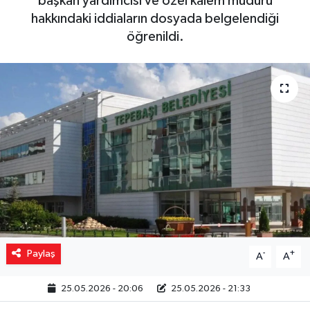
başkan yardımcısı ve özel kalem müdürü
hakkındaki iddiaların dosyada belgelendiği
Yaşam
öğrenildi.
Resmi ilanlar
Paylaş
-
+
A
A
25.05.2026 - 20:06
25.05.2026 - 21:33