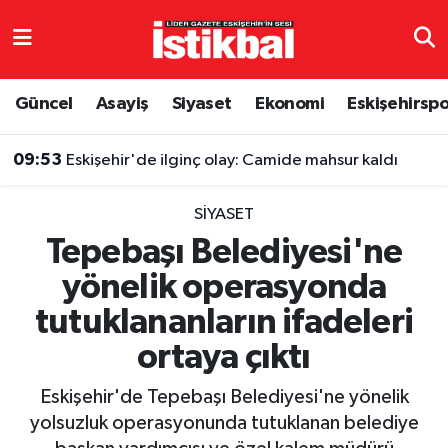
Eskişehirspor
Eskişehir Nöbetçi Eczaneler
Güncel
Asayiş
Siyaset
Ekonomi
Eskişehirsp
Güncel
Eskişehir Hava Durumu
09:53
Eskişehir'de ilginç olay: Camide mahsur kaldı
Asayiş
Eskişehir Namaz Vakitleri
SIYASET
Siyaset
Eskişehir Trafik Yoğunluk Haritası
Tepebaşı Belediyesi'ne
yönelik operasyonda
Spor
TFF 3.Lig 4.Grup Puan Durumu ve Fikstür
tutuklananların ifadeleri
Eğitim
Tüm Manşetler
ortaya çıktı
Ekonomi
Son Dakika Haberleri
Eskişehir'de Tepebaşı Belediyesi'ne yönelik
yolsuzluk operasyonunda tutuklanan belediye
Sağlık
Haber Arşivi