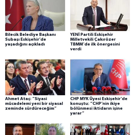
Bilecik Belediye Başkanı
YENİ Partili Eskişehir
Subaşı Eskişehir’de
Milletvekili Çakırözer
yaşadığını açıkladı
TBMM'de ilk önergesini
verdi
Ahmet Ataç: “Siyasi
CHP MYK Üyesi Eskişehir’de
mücadelemi yeni bir siyasal
konuştu: “CHP’nin ikiye
zeminde sürdüreceğim”
bölünmesi iktidarın işine
yarar”