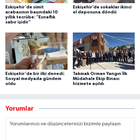
Eskişehir'de simit
Eskişehir’de sokaklar ikinci
arabasının başındaki 10
el deposuna döndü
yıllık tecrübe: "Esnaflık
sabır işidir"
Eskişehir'de bir ilki denedi:
Takmak Orman Yangın İlk
Sosyal medyada gündem
Müdahale Ekip Binası
oldu
hizmete açıldı
Yorumlar