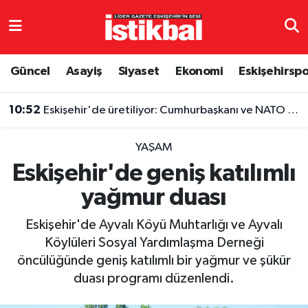
Eskişehirspor
Eskişehir Nöbetçi Eczaneler
Güncel
Asayiş
Siyaset
Ekonomi
Eskişehirsp
Güncel
Eskişehir Hava Durumu
10:52
Eskişehir'de üretiliyor: Cumhurbaşkanı ve NATO liderlerinin de tercihi oldu
Asayiş
Eskişehir Namaz Vakitleri
YAŞAM
Siyaset
Eskişehir Trafik Yoğunluk Haritası
Eskişehir'de geniş katılımlı
yağmur duası
Spor
TFF 3.Lig 4.Grup Puan Durumu ve Fikstür
Eskişehir'de Ayvalı Köyü Muhtarlığı ve Ayvalı
Eğitim
Tüm Manşetler
Köylüleri Sosyal Yardımlaşma Derneği
öncülüğünde geniş katılımlı bir yağmur ve şükür
Ekonomi
Son Dakika Haberleri
duası programı düzenlendi.
Sağlık
Haber Arşivi