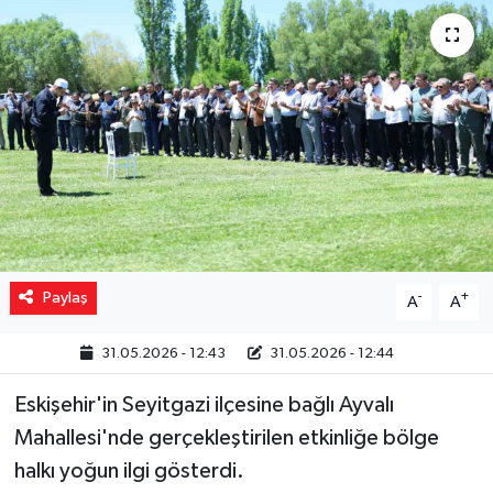
Yaşam
Resmi ilanlar
Paylaş
-
+
A
A
31.05.2026 - 12:43
31.05.2026 - 12:44
Eskişehir'in Seyitgazi ilçesine bağlı Ayvalı
Mahallesi'nde gerçekleştirilen etkinliğe bölge
halkı yoğun ilgi gösterdi.