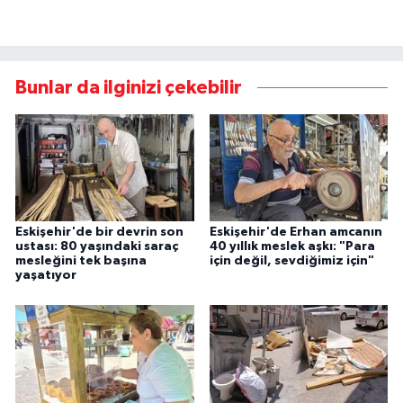
Bunlar da ilginizi çekebilir
Eskişehir'de bir devrin son
Eskişehir'de Erhan amcanın
ustası: 80 yaşındaki saraç
40 yıllık meslek aşkı: "Para
mesleğini tek başına
için değil, sevdiğimiz için"
yaşatıyor