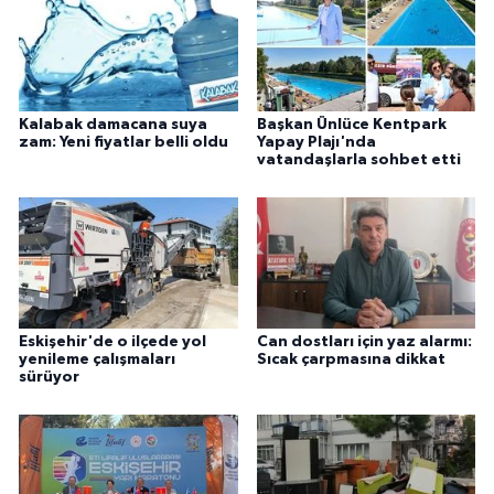
Kalabak damacana suya
Başkan Ünlüce Kentpark
zam: Yeni fiyatlar belli oldu
Yapay Plajı'nda
vatandaşlarla sohbet etti
Eskişehir'de o ilçede yol
Can dostları için yaz alarmı:
yenileme çalışmaları
Sıcak çarpmasına dikkat
sürüyor