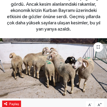
gördü. Ancak kesim alanlarındaki rakamlar,
Yaşam
ekonomik krizin Kurban Bayramı üzerindeki
etkisini de gözler önüne serdi. Geçmiş yıllarda
Resmi ilanlar
çok daha yüksek sayılara ulaşan kesimler, bu yıl
yarı yarıya azaldı.
Paylaş
-
+
A
A