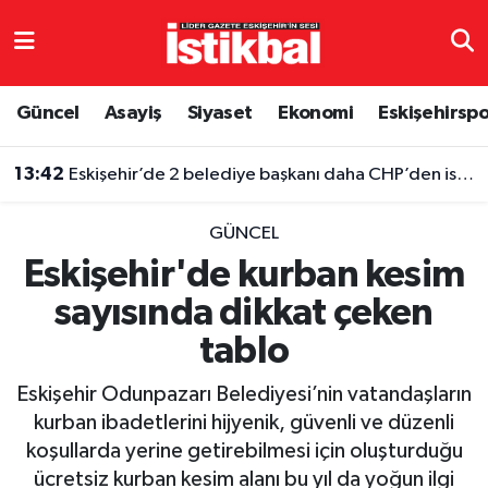
Eskişehirspor
Eskişehir Nöbetçi Eczaneler
Güncel
Asayiş
Siyaset
Ekonomi
Eskişehirsp
Güncel
Eskişehir Hava Durumu
13:42
Eskişehir’de 2 belediye başkanı daha CHP’den istifa etti
Asayiş
Eskişehir Namaz Vakitleri
GÜNCEL
Siyaset
Eskişehir Trafik Yoğunluk Haritası
Eskişehir'de kurban kesim
sayısında dikkat çeken
Spor
TFF 3.Lig 4.Grup Puan Durumu ve Fikstür
tablo
Eğitim
Tüm Manşetler
Eskişehir Odunpazarı Belediyesi’nin vatandaşların
Ekonomi
Son Dakika Haberleri
kurban ibadetlerini hijyenik, güvenli ve düzenli
koşullarda yerine getirebilmesi için oluşturduğu
Sağlık
Haber Arşivi
ücretsiz kurban kesim alanı bu yıl da yoğun ilgi