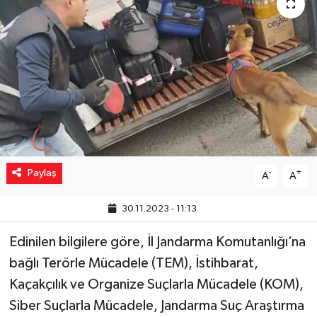
Yaşam
Resmi ilanlar
Paylaş
-
+
A
A
30.11.2023 - 11:13
Edinilen bilgilere göre, İl Jandarma Komutanlığı’na
bağlı Terörle Mücadele (TEM), İstihbarat,
Kaçakçılık ve Organize Suçlarla Mücadele (KOM),
Siber Suçlarla Mücadele, Jandarma Suç Araştırma