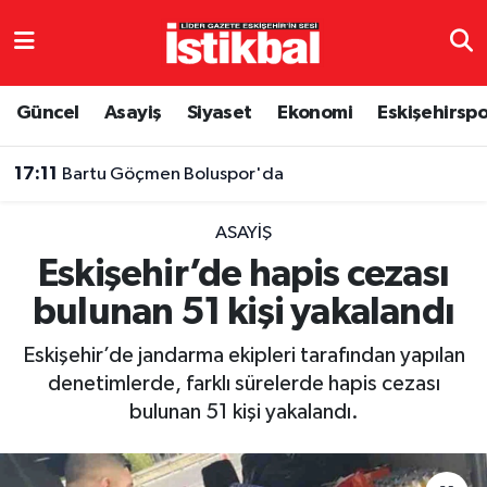
Eskişehirspor
Eskişehir Nöbetçi Eczaneler
Güncel
Asayiş
Siyaset
Ekonomi
Eskişehirsp
Güncel
Eskişehir Hava Durumu
17:11
Bartu Göçmen Boluspor'da
Asayiş
Eskişehir Namaz Vakitleri
ASAYIŞ
Siyaset
Eskişehir Trafik Yoğunluk Haritası
Eskişehir’de hapis cezası
bulunan 51 kişi yakalandı
Spor
TFF 3.Lig 4.Grup Puan Durumu ve Fikstür
Eskişehir’de jandarma ekipleri tarafından yapılan
Eğitim
Tüm Manşetler
denetimlerde, farklı sürelerde hapis cezası
bulunan 51 kişi yakalandı.
Ekonomi
Son Dakika Haberleri
Sağlık
Haber Arşivi