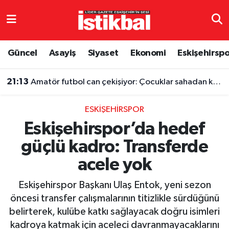
Eskişehirspor
Eskişehir Nöbetçi Eczaneler
Güncel
Asayiş
Siyaset
Ekonomi
Eskişehirsp
Güncel
Eskişehir Hava Durumu
21:13
Amatör futbol can çekişiyor: Çocuklar sahadan koparılıyor
Asayiş
Eskişehir Namaz Vakitleri
ESKIŞEHIRSPOR
Siyaset
Eskişehir Trafik Yoğunluk Haritası
Eskişehirspor’da hedef
güçlü kadro: Transferde
Spor
TFF 3.Lig 4.Grup Puan Durumu ve Fikstür
acele yok
Eğitim
Tüm Manşetler
Eskişehirspor Başkanı Ulaş Entok, yeni sezon
Ekonomi
Son Dakika Haberleri
öncesi transfer çalışmalarının titizlikle sürdüğünü
belirterek, kulübe katkı sağlayacak doğru isimleri
Sağlık
Haber Arşivi
kadroya katmak için aceleci davranmayacaklarını