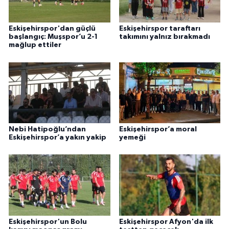
Eskişehirspor'dan güçlü
Eskişehirspor taraftarı
başlangıç: Muşspor’u 2-1
takımını yalnız bırakmadı
mağlup ettiler
Nebi Hatipoğlu’ndan
Eskişehirspor’a moral
Eskişehirspor’a yakın yakip
yemeği
Eskişehirspor'un Bolu
Eskişehirspor Afyon'da ilk