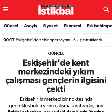
Eskişehirspor
Eskişehir Nöbetçi Eczaneler
Güncel
Asayiş
Siyaset
Ekonomi
Eskişehirsp
Güncel
Eskişehir Hava Durumu
00:17
Eskişehir'de zehir operasyonu: 5 kişi tutuklandı
Asayiş
Eskişehir Namaz Vakitleri
GÜNCEL
Siyaset
Eskişehir Trafik Yoğunluk Haritası
Eskişehir'de kent
merkezindeki yıkım
Spor
TFF 3.Lig 4.Grup Puan Durumu ve Fikstür
çalışması gençlerin ilgisini
Eğitim
Tüm Manşetler
çekti
Ekonomi
Son Dakika Haberleri
Eskişehir'in merkezi bir noktasında
gerçekleştirilen yıkım çalışması vatandaşların
Sağlık
Haber Arşivi