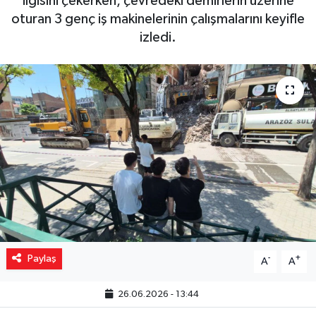
ilgisini çekerken, çevredeki demirlerin üzerine
oturan 3 genç iş makinelerinin çalışmalarını keyifle
Yaşam
izledi.
Resmi ilanlar
Paylaş
-
+
A
A
26.06.2026 - 13:44