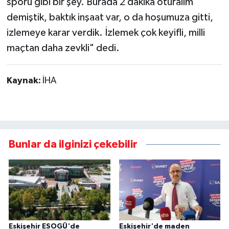
sporu gibi bir şey. Burada 2 dakika oturalım
demiştik, baktık inşaat var, o da hoşumuza gitti,
izlemeye karar verdik. İzlemek çok keyifli, milli
maçtan daha zevkli" dedi.
Kaynak:
İHA
Bunlar da ilginizi çekebilir
Eskişehir ESOGÜ'de
Eskişehir'de maden