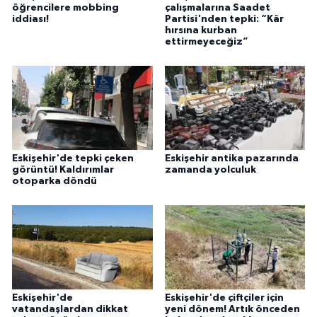
öğrencilere mobbing
çalışmalarına Saadet
iddiası!
Partisi'nden tepki: “Kâr
hırsına kurban
ettirmeyeceğiz”
Eskişehir'de tepki çeken
Eskişehir antika pazarında
görüntü! Kaldırımlar
zamanda yolculuk
otoparka döndü
Eskişehir'de
Eskişehir'de çiftçiler için
vatandaşlardan dikkat
yeni dönem! Artık önceden