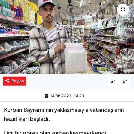
Yaşam
Resmi ilanlar
Paylaş
-
+
A
A
14.06.2023 - 14:23
Kurban Bayramı'nın yaklaşmasıyla vatandaşların
hazırlıkları başladı.
Dini bir görev olan kurban kesmeyi kendi