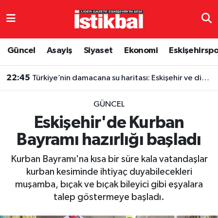
Eskişehirspor
Eskişehir Nöbetçi Eczaneler
Güncel
Asayiş
Siyaset
Ekonomi
Eskişehirsp
Güncel
Eskişehir Hava Durumu
22:45
Türkiye’nin damacana su haritası: Eskişehir ve diğer illerde fiyatlar ne kadar?
Asayiş
Eskişehir Namaz Vakitleri
GÜNCEL
Siyaset
Eskişehir Trafik Yoğunluk Haritası
Eskişehir'de Kurban
Bayramı hazırlığı başladı
Spor
TFF 3.Lig 4.Grup Puan Durumu ve Fikstür
Kurban Bayramı'na kısa bir süre kala vatandaşlar
Eğitim
Tüm Manşetler
kurban kesiminde ihtiyaç duyabilecekleri
muşamba, bıçak ve bıçak bileyici gibi eşyalara
Ekonomi
Son Dakika Haberleri
talep göstermeye başladı.
Sağlık
Haber Arşivi