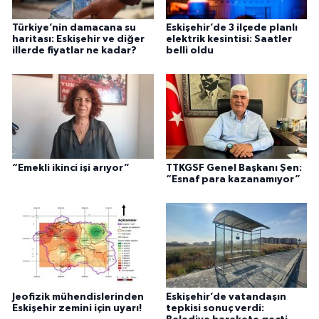
Türkiye’nin damacana su
Eskişehir’de 3 ilçede planlı
haritası: Eskişehir ve diğer
elektrik kesintisi: Saatler
illerde fiyatlar ne kadar?
belli oldu
“Emekli ikinci işi arıyor”
TTKGSF Genel Başkanı Şen:
“Esnaf para kazanamıyor”
Jeofizik mühendislerinden
Eskişehir’de vatandaşın
Eskişehir zemini için uyarı!
tepkisi sonuç verdi: