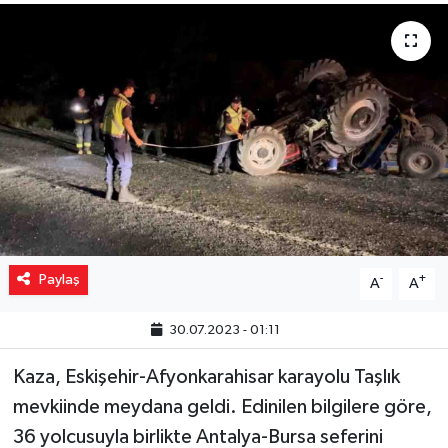
Yaşam
Resmi ilanlar
Paylaş
-
+
A
A
30.07.2023 - 01:11
Kaza, Eskişehir-Afyonkarahisar karayolu Taşlık
mevkiinde meydana geldi. Edinilen bilgilere göre,
36 yolcusuyla birlikte Antalya-Bursa seferini