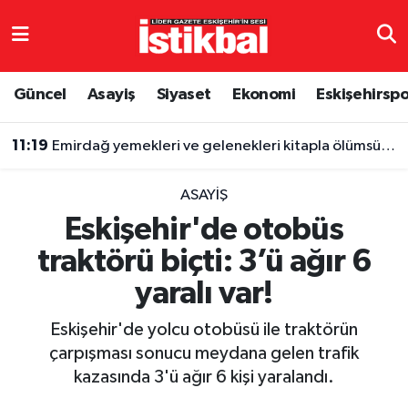
Eskişehirspor
Eskişehir Nöbetçi Eczaneler
Güncel
Asayiş
Siyaset
Ekonomi
Eskişehirsp
Güncel
Eskişehir Hava Durumu
11:19
Emirdağ yemekleri ve gelenekleri kitapla ölümsüzleşti
Asayiş
Eskişehir Namaz Vakitleri
ASAYIŞ
Siyaset
Eskişehir Trafik Yoğunluk Haritası
Eskişehir'de otobüs
traktörü biçti: 3’ü ağır 6
Spor
TFF 3.Lig 4.Grup Puan Durumu ve Fikstür
yaralı var!
Eğitim
Tüm Manşetler
Eskişehir'de yolcu otobüsü ile traktörün
Ekonomi
Son Dakika Haberleri
çarpışması sonucu meydana gelen trafik
kazasında 3'ü ağır 6 kişi yaralandı.
Sağlık
Haber Arşivi