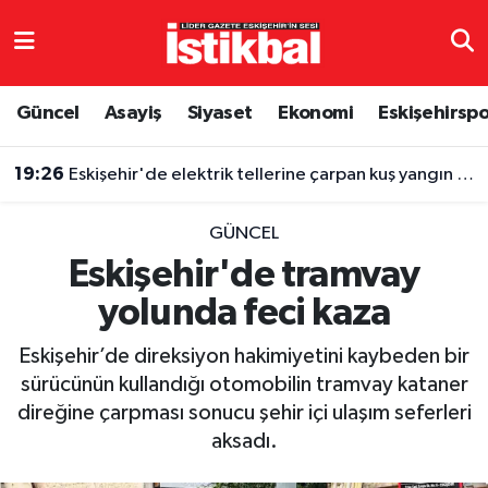
Eskişehirspor
Eskişehir Nöbetçi Eczaneler
Güncel
Asayiş
Siyaset
Ekonomi
Eskişehirsp
Güncel
Eskişehir Hava Durumu
19:26
Eskişehir'de elektrik tellerine çarpan kuş yangın çıkardı
Asayiş
Eskişehir Namaz Vakitleri
GÜNCEL
Siyaset
Eskişehir Trafik Yoğunluk Haritası
Eskişehir'de tramvay
yolunda feci kaza
Spor
TFF 3.Lig 4.Grup Puan Durumu ve Fikstür
Eskişehir’de direksiyon hakimiyetini kaybeden bir
Eğitim
Tüm Manşetler
sürücünün kullandığı otomobilin tramvay kataner
direğine çarpması sonucu şehir içi ulaşım seferleri
Ekonomi
Son Dakika Haberleri
aksadı.
Sağlık
Haber Arşivi