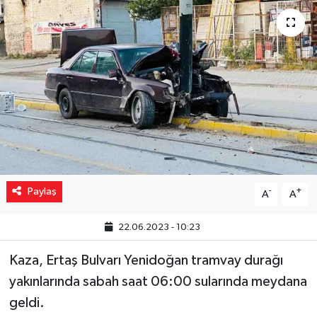
Yaşam
Resmi ilanlar
Paylaş
-
+
A
A
22.06.2023 - 10:23
Kaza, Ertaş Bulvarı Yenidoğan tramvay durağı
yakınlarında sabah saat 06:00 sularında meydana
geldi.