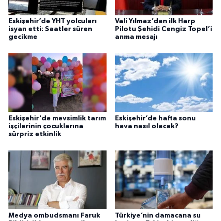
Eskişehir’de YHT yolcuları
Vali Yılmaz’dan ilk Harp
isyan etti: Saatler süren
Pilotu Şehidi Cengiz Topel’i
gecikme
anma mesajı
Eskişehir'de mevsimlik tarım
Eskişehir’de hafta sonu
işçilerinin çocuklarına
hava nasıl olacak?
sürpriz etkinlik
Medya ombudsmanı Faruk
Türkiye’nin damacana su