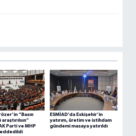
rözer’in “Basın
ESMİAD’da Eskişehir’in
araştırılsın”
yatırım, üretim ve istihdam
AK Parti ve MHP
gündemi masaya yatırıldı
reddedildi