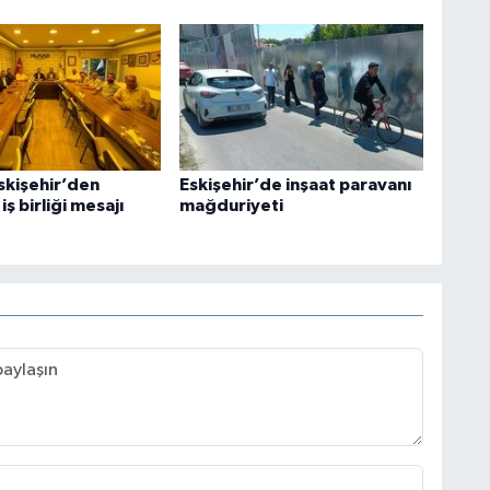
kişehir’den
Eskişehir’de inşaat paravanı
 iş birliği mesajı
mağduriyeti