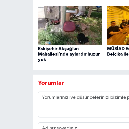
Eskişehir Akçağlan
MÜSİAD Es
Mahallesi’nde aylardır huzur
Belçika ile
yok
Yorumlar