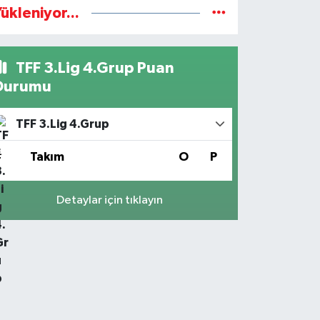
ükleniyor...
TFF 3.Lig 4.Grup Puan
Durumu
TFF 3.Lig 4.Grup
#
Takım
O
P
Detaylar için tıklayın