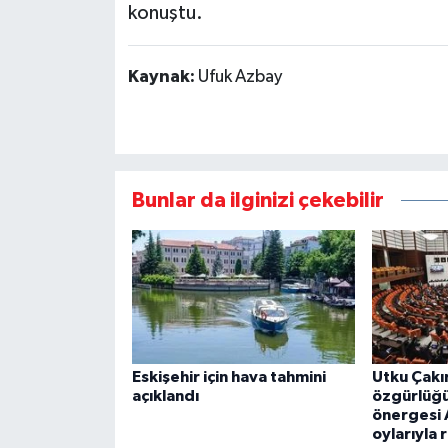
konuştu.
Kaynak:
Ufuk Azbay
Bunlar da ilginizi çekebilir
Eskişehir için hava tahmini
Utku Çakı
açıklandı
özgürlüğü 
önergesi 
oylarıyla 