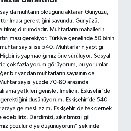
fazla daraltıldı”
k sayıda muhtarın olduğunu aktaran Günyüzü,
 arttırılması gerektiğini savundu. Günyüzü,
raltılmış durumdadır. Muhtarların mahallerin
artırılması gerekiyor. Türkiye genelinde 50 binin
muhtar sayısı ise 540. Muhtarların yaptığı
or. Hiçbir iş yapmadığımız öne sürülüyor. Sosyal
inde çok fazla yorum görüyorum, bu yorumlar
Diğer bir yandan muhtarların sayısının da
 Muhtar sayısı yüzde 70-80 arasında
malı ama yetkileri genişletilmelidir. Eskişehir’de
si gerektiğini düşünüyorum. Eskişehir’de 540
r araya gelmesi lazım. Eskişehir'de tek dernek
debiliriz. Derdimizi, sıkıntımızı ilgili
rımız çözülür diye düşünüyorum” şeklinde