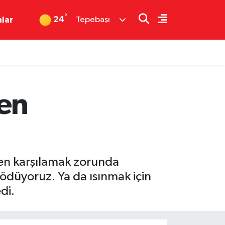
°
24
nlar
Tepebaşı
den
den karşılamak zorunda
 ödüyoruz. Ya da ısınmak için
di.