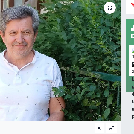
Y
-
+
A
A