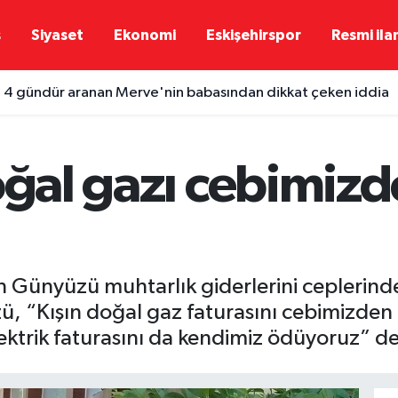
ş
Siyaset
Ekonomi
Eskişehirspor
Resmi ila
e 4 gündür aranan Merve'nin babasından dikkat çeken iddia
oğal gazı cebimiz
n Günyüzü muhtarlık giderlerini ceplerin
üzü, “Kışın doğal gaz faturasını cebimizden
 elektrik faturasını da kendimiz ödüyoruz” de