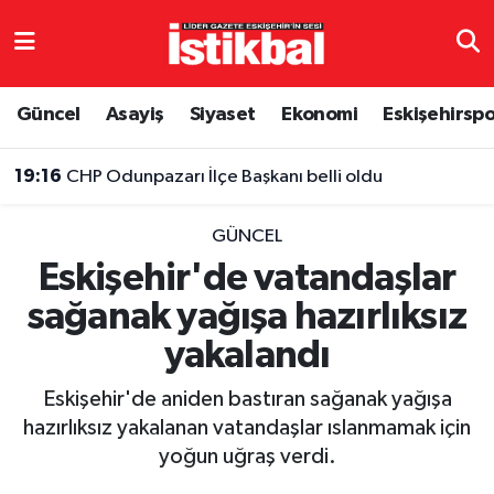
Eskişehirspor
Eskişehir Nöbetçi Eczaneler
Güncel
Asayiş
Siyaset
Ekonomi
Eskişehirsp
Güncel
Eskişehir Hava Durumu
19:16
CHP Odunpazarı İlçe Başkanı belli oldu
Asayiş
Eskişehir Namaz Vakitleri
GÜNCEL
Siyaset
Eskişehir Trafik Yoğunluk Haritası
Eskişehir'de vatandaşlar
sağanak yağışa hazırlıksız
Spor
TFF 3.Lig 4.Grup Puan Durumu ve Fikstür
yakalandı
Eğitim
Tüm Manşetler
Eskişehir'de aniden bastıran sağanak yağışa
Ekonomi
Son Dakika Haberleri
hazırlıksız yakalanan vatandaşlar ıslanmamak için
yoğun uğraş verdi.
Sağlık
Haber Arşivi