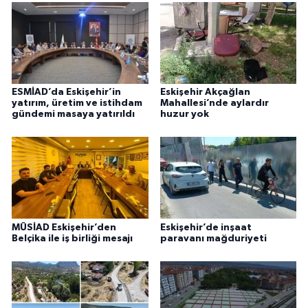
ESMİAD’da Eskişehir’in
Eskişehir Akçağlan
yatırım, üretim ve istihdam
Mahallesi’nde aylardır
gündemi masaya yatırıldı
huzur yok
MÜSİAD Eskişehir’den
Eskişehir’de inşaat
Belçika ile iş birliği mesajı
paravanı mağduriyeti