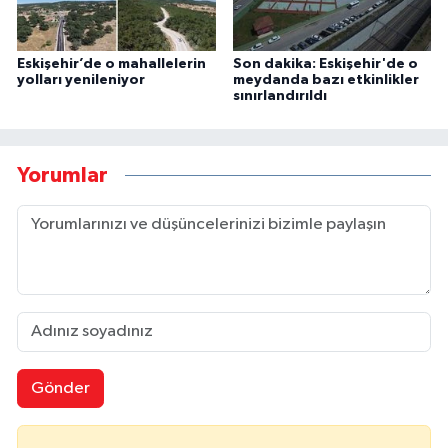
Eskişehir’de o mahallelerin
Son dakika: Eskişehir'de o
yolları yenileniyor
meydanda bazı etkinlikler
sınırlandırıldı
Yorumlar
Gönder