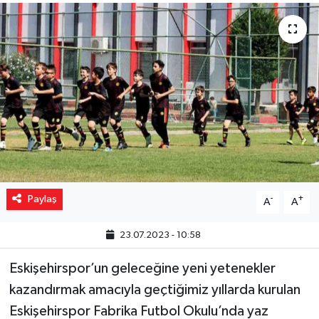
Yaşam
Resmi ilanlar
Paylaş
-
+
A
A
23.07.2023 - 10:58
Eskişehirspor’un geleceğine yeni yetenekler
kazandırmak amacıyla geçtiğimiz yıllarda kurulan
Eskişehirspor Fabrika Futbol Okulu’nda yaz