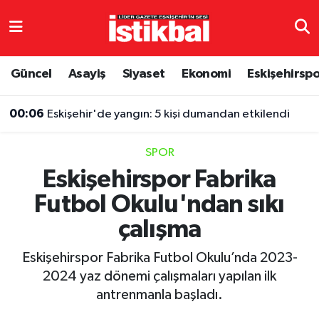
Eskişehirspor
Eskişehir Nöbetçi Eczaneler
Güncel
Asayiş
Siyaset
Ekonomi
Eskişehirsp
Güncel
Eskişehir Hava Durumu
00:06
Eskişehir'de yangın: 5 kişi dumandan etkilendi
Asayiş
Eskişehir Namaz Vakitleri
SPOR
Siyaset
Eskişehir Trafik Yoğunluk Haritası
Eskişehirspor Fabrika
Futbol Okulu'ndan sıkı
Spor
TFF 3.Lig 4.Grup Puan Durumu ve Fikstür
çalışma
Eğitim
Tüm Manşetler
Eskişehirspor Fabrika Futbol Okulu’nda 2023-
Ekonomi
Son Dakika Haberleri
2024 yaz dönemi çalışmaları yapılan ilk
antrenmanla başladı.
Sağlık
Haber Arşivi