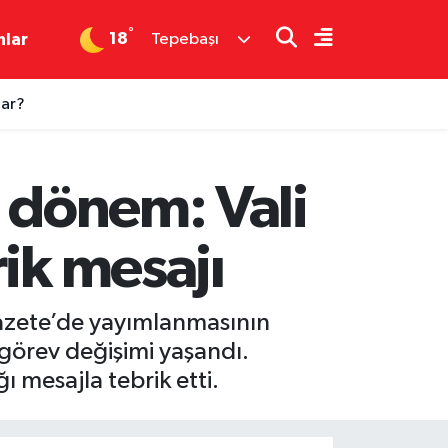
°
18
nlar
Tepebaşı
dar?
i dönem: Vali
ik mesajı
Gazete’de yayımlanmasının
 görev değişimi yaşandı.
ı mesajla tebrik etti.