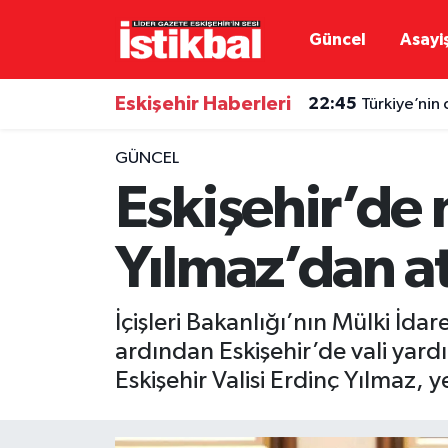
Güncel
Asayi
Eskişehirspor
Eskişehir Nöbetçi Eczaneler
Eskişehir Haberleri
22:45
Türkiye’nin 
Güncel
Eskişehir Hava Durumu
GÜNCEL
Asayiş
Eskişehir Namaz Vakitleri
Eskişehir’de 
Siyaset
Eskişehir Trafik Yoğunluk Haritası
Yılmaz’dan at
Spor
TFF 3.Lig 4.Grup Puan Durumu ve Fikstür
İçişleri Bakanlığı’nın Mülki İ
Eğitim
Tüm Manşetler
ardından Eskişehir’de vali yard
Eskişehir Valisi Erdinç Yılmaz, 
Ekonomi
Son Dakika Haberleri
Sağlık
Haber Arşivi