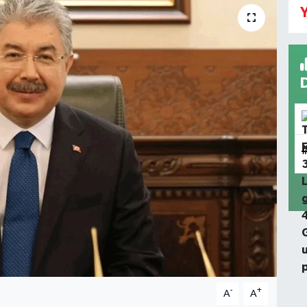
Y
-
+
A
A