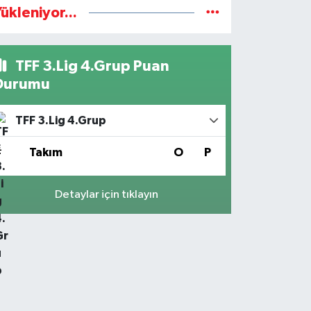
ükleniyor...
TFF 3.Lig 4.Grup Puan
Durumu
TFF 3.Lig 4.Grup
#
Takım
O
P
Detaylar için tıklayın