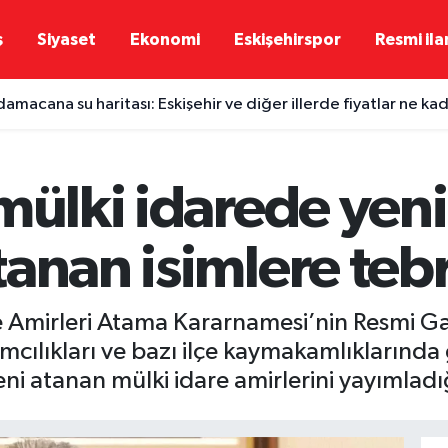
ş
Siyaset
Ekonomi
Eskişehirspor
Resmi ila
damacana su haritası: Eskişehir ve diğer illerde fiyatlar ne ka
mülki idarede yen
anan isimlere tebr
dare Amirleri Atama Kararnamesi’nin Resmi 
ımcılıkları ve bazı ilçe kaymakamlıklarında
yeni atanan mülki idare amirlerini yayımladığ