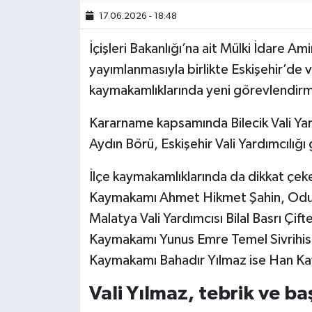
17.06.2026 - 18:48
İçişleri Bakanlığı’na ait Mülki İdare 
yayımlanmasıyla birlikte Eskişehir’de val
kaymakamlıklarında yeni görevlendirme
Kararname kapsamında Bilecik Vali Yard
Aydın Börü, Eskişehir Vali Yardımcılığı
İlçe kaymakamlıklarında da dikkat çeke
Kaymakamı Ahmet Hikmet Şahin, Odunp
Malatya Vali Yardımcısı Bilal Basrı Çi
Kaymakamı Yunus Emre Temel Sivrihis
Kaymakamı Bahadır Yılmaz ise Han Ka
Vali Yılmaz, tebrik ve başa