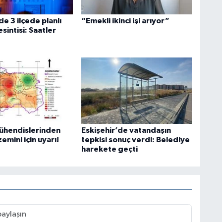
de 3 ilçede planlı
“Emekli ikinci işi arıyor”
esintisi: Saatler
mühendislerinden
Eskişehir’de vatandaşın
zemini için uyarı!
tepkisi sonuç verdi: Belediye
harekete geçti