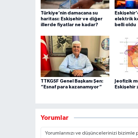
Türkiye’nin damacana su
Eskişehir’
haritası: Eskişehir ve diğer
elektrik k
illerde fiyatlar ne kadar?
belli oldu
TTKGSF Genel Başkanı Şen:
Jeofizik 
“Esnaf para kazanamıyor”
Eskişehir 
Yorumlar