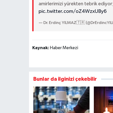
amirlerimizi yürekten tebrik ediyor
pic.twitter.com/oZ4WzxUBy6
— Dr. Erdinç YILMAZ🇹🇷 (@DrErdincYI
Kaynak:
Haber Merkezi
Bunlar da ilginizi çekebilir