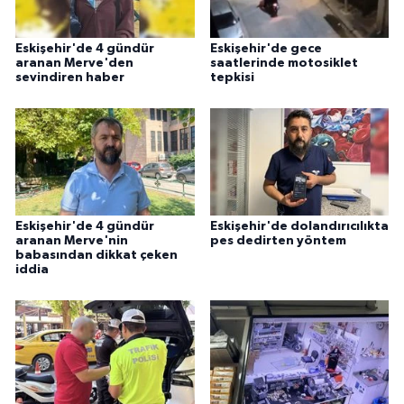
Eskişehir'de 4 gündür
Eskişehir'de gece
aranan Merve'den
saatlerinde motosiklet
sevindiren haber
tepkisi
Eskişehir'de 4 gündür
Eskişehir'de dolandırıcılıkta
aranan Merve'nin
pes dedirten yöntem
babasından dikkat çeken
iddia