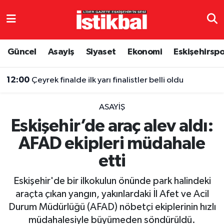
Eskişehirspor
Eskişehir Nöbetçi Eczaneler
Güncel
Asayiş
Siyaset
Ekonomi
Eskişehirsp
Güncel
Eskişehir Hava Durumu
12:00
Çeyrek finalde ilk yarı finalistler belli oldu
Asayiş
Eskişehir Namaz Vakitleri
ASAYIŞ
Siyaset
Eskişehir Trafik Yoğunluk Haritası
Eskişehir’de araç alev aldı:
AFAD ekipleri müdahale
Spor
TFF 3.Lig 4.Grup Puan Durumu ve Fikstür
etti
Eğitim
Tüm Manşetler
Eskişehir'de bir ilkokulun önünde park halindeki
Ekonomi
Son Dakika Haberleri
araçta çıkan yangın, yakınlardaki İl Afet ve Acil
Durum Müdürlüğü (AFAD) nöbetçi ekiplerinin hızlı
Sağlık
Haber Arşivi
müdahalesiyle büyümeden söndürüldü.