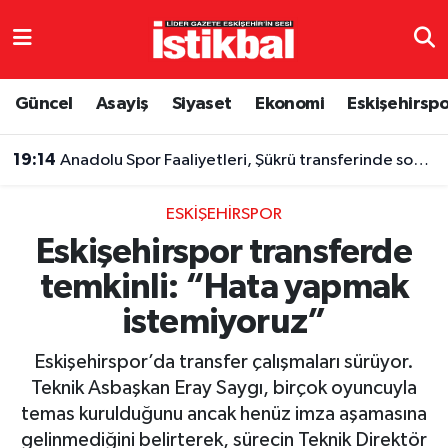
Eskişehirspor
Eskişehir Nöbetçi Eczaneler
Güncel
Asayiş
Siyaset
Ekonomi
Eskişehirsp
Güncel
Eskişehir Hava Durumu
19:14
Anadolu Spor Faaliyetleri, Şükrü transferinde son adımı attı
Asayiş
Eskişehir Namaz Vakitleri
ESKIŞEHIRSPOR
Siyaset
Eskişehir Trafik Yoğunluk Haritası
Eskişehirspor transferde
temkinli: “Hata yapmak
Spor
TFF 3.Lig 4.Grup Puan Durumu ve Fikstür
istemiyoruz”
Eğitim
Tüm Manşetler
Eskişehirspor’da transfer çalışmaları sürüyor.
Ekonomi
Son Dakika Haberleri
Teknik Asbaşkan Eray Saygı, birçok oyuncuyla
temas kurulduğunu ancak henüz imza aşamasına
Sağlık
Haber Arşivi
gelinmediğini belirterek, sürecin Teknik Direktör