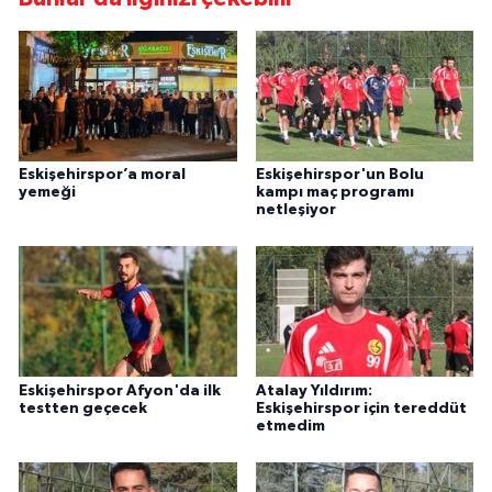
Eskişehirspor’a moral
Eskişehirspor'un Bolu
yemeği
kampı maç programı
netleşiyor
Eskişehirspor Afyon'da ilk
Atalay Yıldırım:
testten geçecek
Eskişehirspor için tereddüt
etmedim