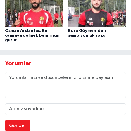
Osman Arslantaş: Bu
Bora Göymen'den
camiaya gelmek benim için
şampiyonluk sözü
gurur
Yorumlar
Gönder