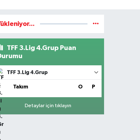
ükleniyor...
TFF 3.Lig 4.Grup Puan
Durumu
TFF 3.Lig 4.Grup
#
Takım
O
P
Detaylar için tıklayın