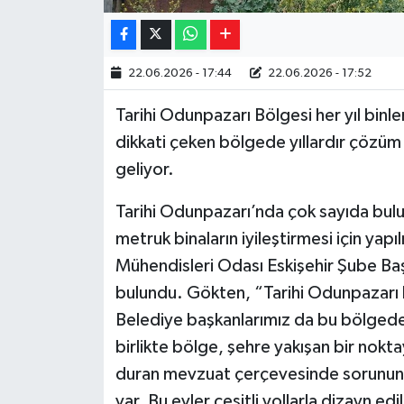
22.06.2026 - 17:44
22.06.2026 - 17:52
Tarihi Odunpazarı Bölgesi her yıl binlerce
dikkati çeken bölgede yıllardır çözüm
geliyor.
Tarihi Odunpazarı’nda çok sayıda bulu
metruk binaların iyileştirmesi için yapıl
Mühendisleri Odası Eskişehir Şube B
bulundu. Gökten, “Tarihi Odunpazarı b
Belediye başkanlarımız da bu bölgede ci
birlikte bölge, şehre yakışan bir nok
duran mevzuat çerçevesinde sorunun 
var. Bu evler çeşitli yollarla dizayn ed