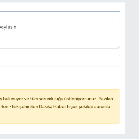
ş bulunuyor ve tüm sorumluluğu üstleniyorsunuz. Yazılan
leri - Eskişehir Son Dakika Haber hiçbir şekilde sorumlu