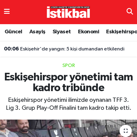
Eskişehirspor
Eskişehir Nöbetçi Eczaneler
Güncel
Asayiş
Siyaset
Ekonomi
Eskişehirsp
Güncel
Eskişehir Hava Durumu
00:06
Eskişehir'de yangın: 5 kişi dumandan etkilendi
Asayiş
Eskişehir Namaz Vakitleri
SPOR
Siyaset
Eskişehir Trafik Yoğunluk Haritası
Eskişehirspor yönetimi tam
kadro tribünde
Spor
TFF 3.Lig 4.Grup Puan Durumu ve Fikstür
Eskişehirspor yönetimi ilimizde oynanan TFF 3.
Eğitim
Tüm Manşetler
Lig 3. Grup Play-Off Finalini tam kadro takip etti.
Ekonomi
Son Dakika Haberleri
Sağlık
Haber Arşivi