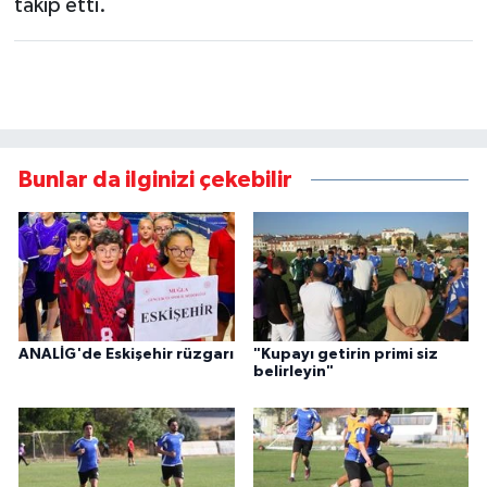
takip etti.
Bunlar da ilginizi çekebilir
ANALİG'de Eskişehir rüzgarı
"Kupayı getirin primi siz
belirleyin"