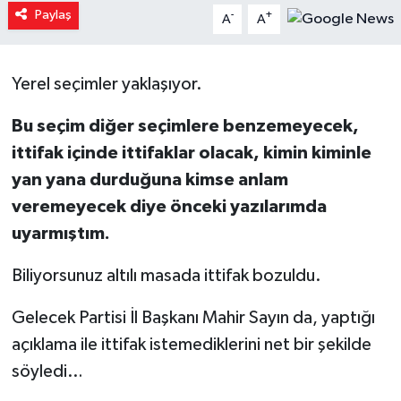
Paylaş
-
+
A
A
Yaşam
Resmi ilanlar
Yerel seçimler yaklaşıyor.
Bu seçim diğer seçimlere benzemeyecek,
ittifak içinde ittifaklar olacak, kimin kiminle
yan yana durduğuna kimse anlam
veremeyecek diye önceki yazılarımda
uyarmıştım.
Biliyorsunuz altılı masada ittifak bozuldu.
Gelecek Partisi İl Başkanı Mahir Sayın da, yaptığı
açıklama ile ittifak istemediklerini net bir şekilde
söyledi…