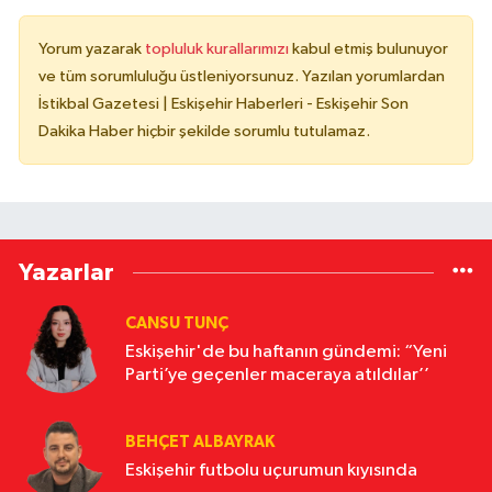
Yorum yazarak
topluluk kurallarımızı
kabul etmiş bulunuyor
ve tüm sorumluluğu üstleniyorsunuz. Yazılan yorumlardan
İstikbal Gazetesi | Eskişehir Haberleri - Eskişehir Son
Dakika Haber hiçbir şekilde sorumlu tutulamaz.
Yazarlar
CANSU TUNÇ
Eskişehir'de bu haftanın gündemi: “Yeni
Parti’ye geçenler maceraya atıldılar’’
BEHÇET ALBAYRAK
Eskişehir futbolu uçurumun kıyısında