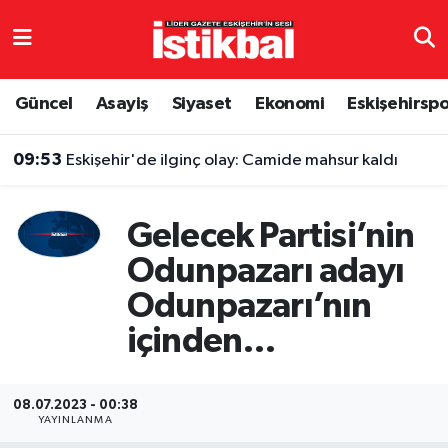
Eskişehirspor
Eskişehir Nöbetçi Eczaneler
Güncel
Asayiş
Siyaset
Ekonomi
Eskişehirsp
Güncel
Eskişehir Hava Durumu
09:53
Eskişehir'de ilginç olay: Camide mahsur kaldı
Asayiş
Eskişehir Namaz Vakitleri
Gelecek Partisi’nin
Siyaset
Eskişehir Trafik Yoğunluk Haritası
Odunpazarı adayı
Spor
TFF 3.Lig 4.Grup Puan Durumu ve Fikstür
Odunpazarı’nın
Eğitim
Tüm Manşetler
içinden…
Ekonomi
Son Dakika Haberleri
08.07.2023 - 00:38
YAYINLANMA
Sağlık
Haber Arşivi